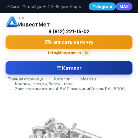
Telegram
MAX
📍 Санкт-Петербург
★ 4,9 · Яндекс.Карты
ТД
ИнвестМет
8 (812) 221-15-02
Написать на почту
info@invprom.ru
Каталог
Главная страница
—
Каталог
—
Метизы
—
Крепеж, гвозди, болты, цепи
—
Заклёпка вытяжная 4,8×10 алюминий/сталь RAL 5005