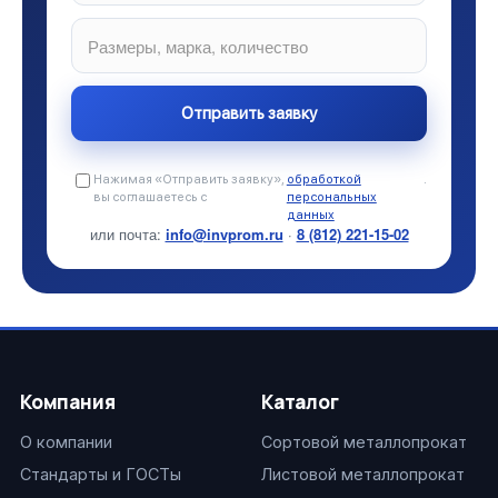
Нажимая «Отправить заявку»,
обработкой
.
вы соглашаетесь с
персональных
данных
или почта:
info@invprom.ru
·
8 (812) 221-15-02
Компания
Каталог
О компании
Сортовой металлопрокат
Стандарты и ГОСТы
Листовой металлопрокат