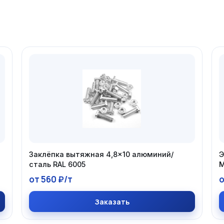
Заклёпка вытяжная 4,8×10 алюминий/
Э
сталь RAL 6005
М
от 560 ₽/т
о
Заказать