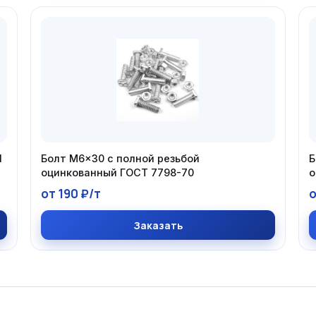
И
Болт М6×30 с полной резьбой
Б
оцинкованный ГОСТ 7798-70
о
от 190 ₽/т
о
Заказать