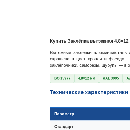
Купить Заклёпка вытяжная 4,8×12
Вытяжные заклёпки алюминий/сталь 
окрашена в цвет кровли и фасада —
заклёпочники, саморезы, шурупы — в о
ISO 15977
4,8×12 мм
RAL 3005
А
Технические характеристики
Параметр
Стандарт