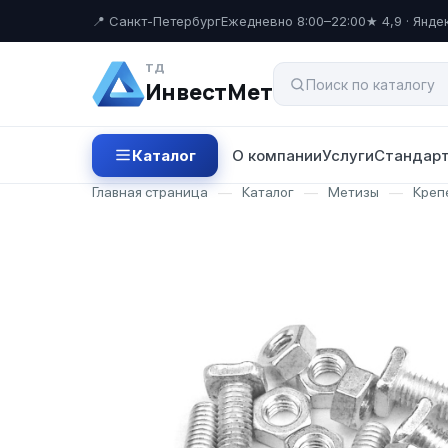
📍 Санкт-Петербург
Ежедневно 8:00–22:00
★ 4,9 · Янде
ТД
ИнвестМет
Каталог
О компании
Услуги
Стандарт
Главная страница
—
Каталог
—
Метизы
—
Крепе