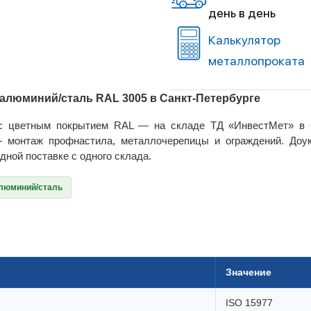
день в день
Калькулятор
металлопроката
 алюминий/сталь RAL 3005 в Санкт-Петербурге
с цветным покрытием RAL — на складе ТД «ИнвестМет» в Са
 монтаж профнастила, металлочерепицы и ограждений. Доу
дной поставке с одного склада.
люминий/сталь
Значение
ISO 15977