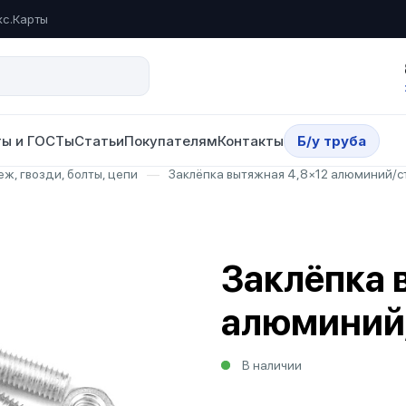
кс.Карты
ы и ГОСТы
Статьи
Покупателям
Контакты
Б/у труба
ж, гвозди, болты, цепи
—
Заклёпка вытяжная 4,8×12 алюминий/с
Заклёпка 
алюминий/
В наличии