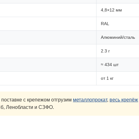
4,8×12 мм
RAL
Алюминий/сталь
2.3 г
≈ 434 шт
от 1 кг
 поставке с крепежом отгрузим
металлопрокат
,
весь крепёж
б, Ленобласти и СЗФО.