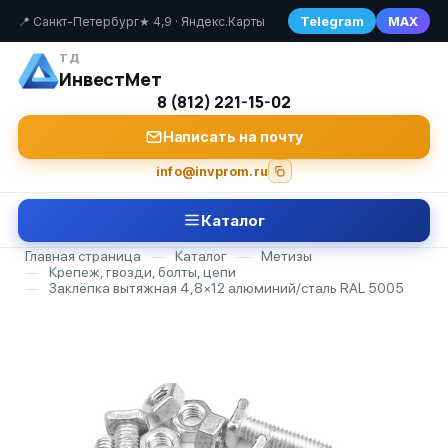
Telegram
MAX
📍 Санкт-Петербург
★ 4,9 · Яндекс.Карты
ТД
ИнвестМет
8 (812) 221-15-02
Написать на почту
info@invprom.ru
Каталог
Главная страница
—
Каталог
—
Метизы
—
Крепеж, гвозди, болты, цепи
—
Заклёпка вытяжная 4,8×12 алюминий/сталь RAL 5005