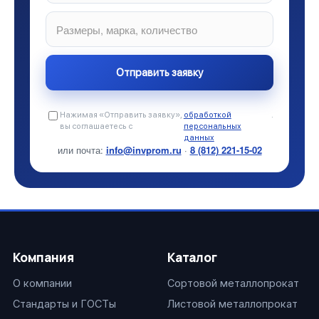
Нажимая «Отправить заявку»,
обработкой
.
вы соглашаетесь с
персональных
данных
или почта:
info@invprom.ru
·
8 (812) 221-15-02
Компания
Каталог
О компании
Сортовой металлопрокат
Стандарты и ГОСТы
Листовой металлопрокат