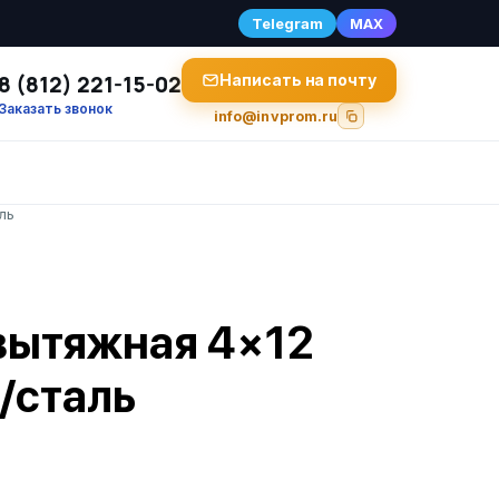
Telegram
MAX
8 (812) 221-15-02
Написать на почту
Заказать звонок
info@invprom.ru
ль
вытяжная 4×12
/сталь