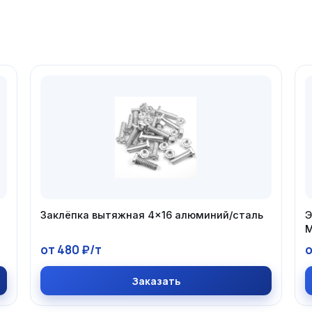
Заклёпка вытяжная 4×16 алюминий/сталь
Э
М
от 480 ₽/т
о
Заказать