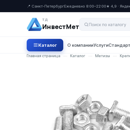
📍 Санкт-Петербург
Ежедневно 8:00–22:00
★ 4,9 · Янде
ТД
ИнвестМет
Каталог
О компании
Услуги
Стандарт
Главная страница
—
Каталог
—
Метизы
—
Крепе