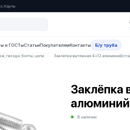
кс.Карты
ы и ГОСТы
Статьи
Покупателям
Контакты
Б/у труба
ж, гвозди, болты, цепи
—
Заклёпка вытяжная 4×12 алюминий/ста
Заклёпка 
алюминий
В наличии