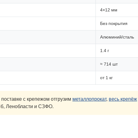
4×12 мм
Без покрытия
Алюминий/сталь
1.4 г
≈ 714 шт
от 1 кг
 поставке с крепежом отгрузим
металлопрокат
,
весь крепёж
б, Ленобласти и СЗФО.