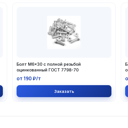
Болт М6×30 с полной резьбой
Б
оцинкованный ГОСТ 7798-70
о
от 190 ₽/т
о
Заказать