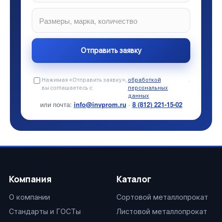
Нажимая «Отправить заявку»,
обработкой
.
вы соглашаетесь с
персональных
данных
или почта:
info@invprom.ru
·
8 (812) 221-15-02
Компания
Каталог
О компании
Сортовой металлопрокат
Стандарты и ГОСТы
Листовой металлопрокат