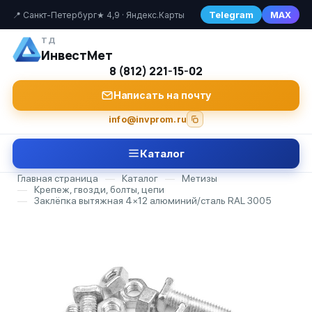
Telegram
MAX
📍 Санкт-Петербург
★ 4,9 · Яндекс.Карты
ТД
ИнвестМет
8 (812) 221-15-02
Написать на почту
info@invprom.ru
Каталог
Главная страница
—
Каталог
—
Метизы
—
Крепеж, гвозди, болты, цепи
—
Заклёпка вытяжная 4×12 алюминий/сталь RAL 3005