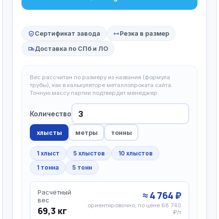
Сертификат завода
Резка в размер
Доставка по СПб и ЛО
Вес рассчитан по размеру из названия (формула
трубы), как в калькуляторе металлопроката сайта.
Точную массу партии подтвердит менеджер.
Количество
хлысты
метры
тонны
1 хлыст
5 хлыстов
10 хлыстов
1 тонна
5 тонн
Расчётный
≈ 4 764 ₽
вес
ориентировочно, по цене 68 740
69,3 кг
₽/т