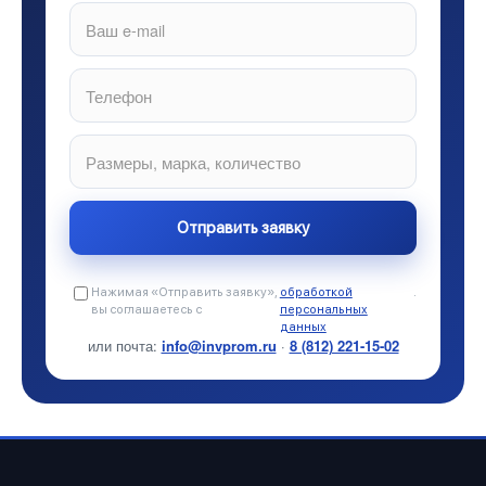
Нажимая «Отправить заявку»,
обработкой
.
вы соглашаетесь с
персональных
данных
или почта:
info@invprom.ru
·
8 (812) 221-15-02