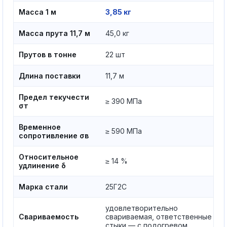
Масса 1 м
3,85 кг
Масса прута 11,7 м
45,0 кг
Прутов в тонне
22 шт
Длина поставки
11,7 м
Предел текучести
≥ 390 МПа
σт
Временное
≥ 590 МПа
сопротивление σв
Относительное
≥ 14 %
удлинение δ
Марка стали
25Г2С
удовлетворительно
Свариваемость
свариваемая, ответственные
стыки — с подогревом