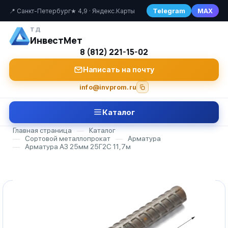
Telegram
MAX
📍 Санкт-Петербург
★ 4,9 · Яндекс.Карты
ТД
ИнвестМет
8 (812) 221-15-02
Написать на почту
info@invprom.ru
Каталог
Главная страница
—
Каталог
—
Сортовой металлопрокат
—
Арматура
—
Арматура А3 25мм 25Г2С 11,7м