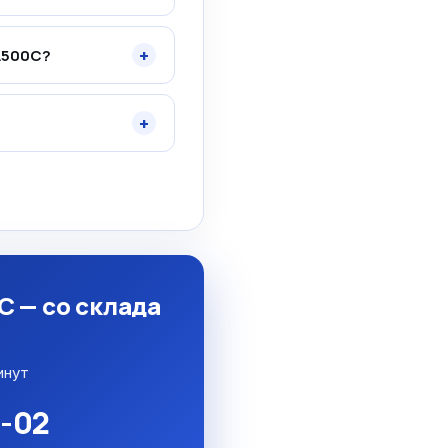
+
А500С?
+
 — со склада
инут
5-02