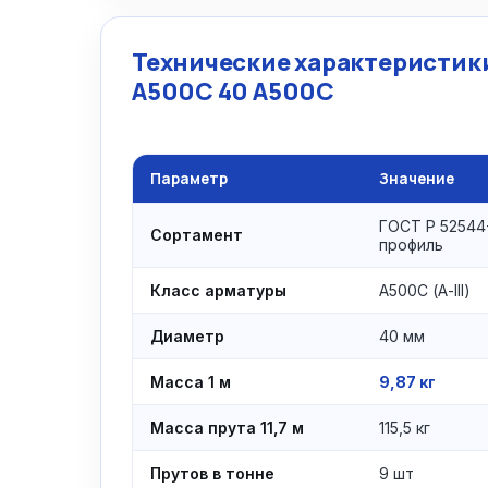
Технические характеристик
А500С 40 А500С
Параметр
Значение
ГОСТ Р 52544
Сортамент
профиль
Класс арматуры
А500С (А-III)
Диаметр
40 мм
Масса 1 м
9,87 кг
Масса прута 11,7 м
115,5 кг
Прутов в тонне
9 шт