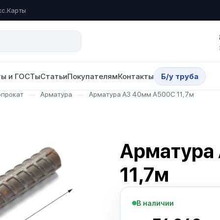
кс.Карты
ы и ГОСТы
Статьи
Покупателям
Контакты
Б/у труба
опрокат
—
Арматура
—
Арматура А3 40мм А500С 11,7м
Арматура
11,7м
В наличии