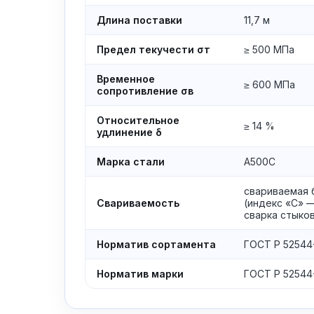
Длина поставки
11,7 м
Предел текучести σт
≥ 500 МПа
Временное
≥ 600 МПа
сопротивление σв
Относительное
≥ 14 %
удлинение δ
Марка стали
А500С
свариваемая 
Свариваемость
(индекс «С» —
сварка стыко
Норматив сортамента
ГОСТ Р 52544
Норматив марки
ГОСТ Р 52544