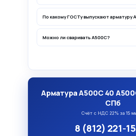
По какому ГОСТу выпускают арматуру 
Можно ли сваривать А500С?
Арматура А500С 40 А500С
СПб
Счёт с НДС 22% за 15 м
8 (812) 221-1