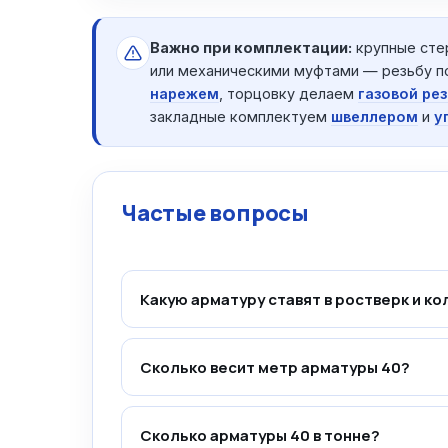
Важно при комплектации:
крупные сте
или механическими муфтами — резьбу п
нарежем
, торцовку делаем
газовой ре
закладные комплектуем
швеллером
и
у
Частые вопросы
Какую арматуру ставят в ростверк и к
Сколько весит метр арматуры 40?
Сколько арматуры 40 в тонне?