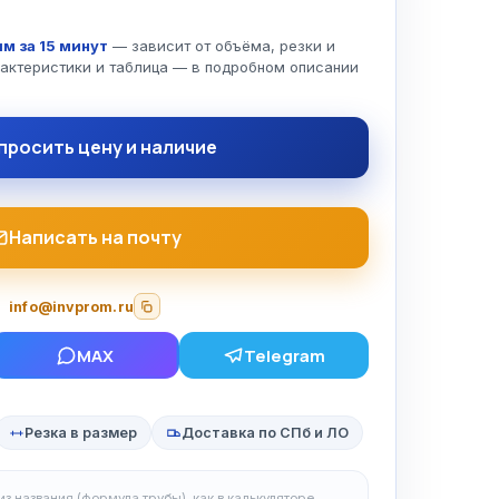
м за 15 минут
— зависит от объёма, резки и
рактеристики и таблица — в подробном описании
просить цену и наличие
Написать на почту
info@invprom.ru
MAX
Telegram
Резка в размер
Доставка по СПб и ЛО
з названия (формула трубы), как в калькуляторе