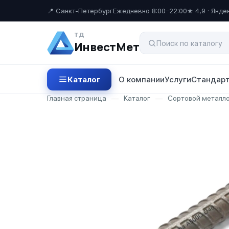
📍 Санкт-Петербург
Ежедневно 8:00–22:00
★ 4,9 · Янде
ТД
ИнвестМет
Каталог
О компании
Услуги
Стандарт
Главная страница
—
Каталог
—
Сортовой металл