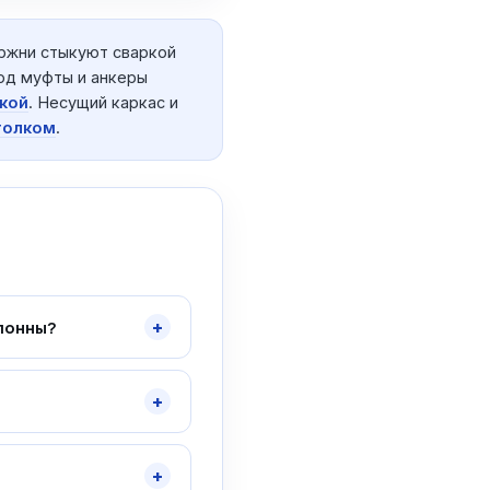
ржни стыкуют сваркой
од муфты и анкеры
зкой
. Несущий каркас и
голком
.
+
олонны?
+
+