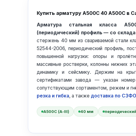
Купить арматуру А500С 40 А500С в С
Арматура стальная класса А50
(периодический) профиль — со склада
стержень 40 мм из свариваемой стали к
52544-2006, периодический профиль, пост
повышенной нагрузки: опоры и пролёт
массивные ростверки, колонны нижних эт
динамику и сейсмику. Держим на кр
сертификатами завода — указан номер
сопутствующим сортаментом, режем и гн
резка и гибка
, а также
доставка по СЗФ
А500С (А-III)
40 мм
периодический