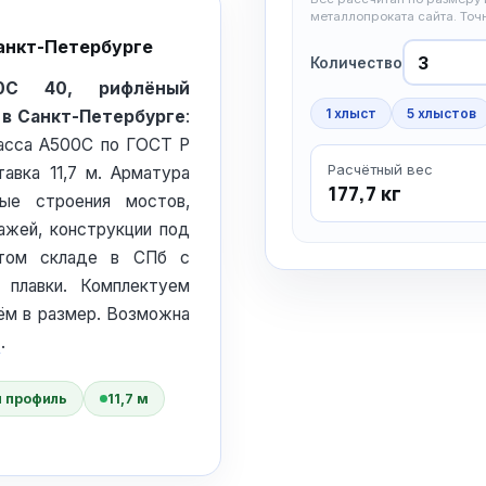
металлопроката сайта. То
анкт-Петербурге
Количество
0С 40, рифлёный
1 хлыст
5 хлыстов
 в Санкт-Петербурге
:
ласса А500С по ГОСТ Р
Расчётный вес
авка 11,7 м. Арматура
177,7 кг
ные строения мостов,
ажей, конструкции под
ытом складе в СПб с
 плавки. Комплектуем
ём в размер. Возможна
О
.
 профиль
11,7 м