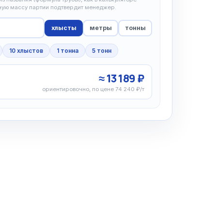
чную массу партии подтвердит менеджер.
хлысты
метры
тонны
10 хлыстов
1 тонна
5 тонн
≈ 13 189 ₽
ориентировочно, по цене 74 240 ₽/т