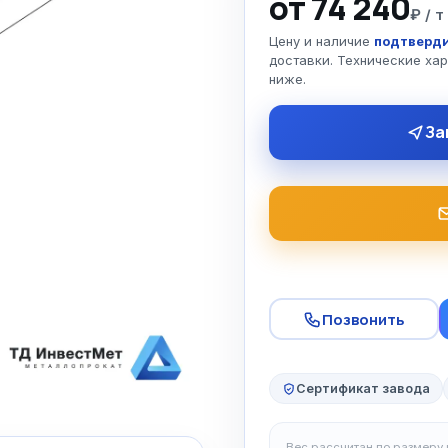
от 74 240
₽ / т
Цену и наличие
подтверди
доставки. Технические ха
ниже.
За
Позвонить
Сертификат завода
Вес рассчитан по размеру и