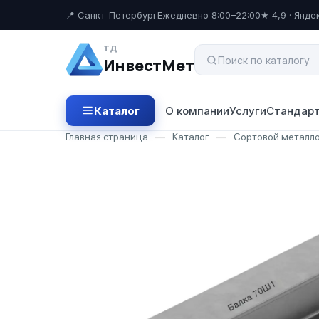
📍 Санкт-Петербург
Ежедневно 8:00–22:00
★ 4,9 · Янде
ТД
ИнвестМет
Каталог
О компании
Услуги
Стандарт
Главная страница
—
Каталог
—
Сортовой металл