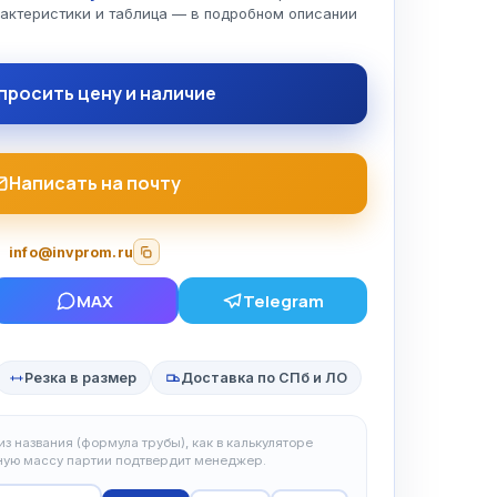
рактеристики и таблица — в подробном описании
просить цену и наличие
Написать на почту
info@invprom.ru
MAX
Telegram
Резка в размер
Доставка по СПб и ЛО
з названия (формула трубы), как в калькуляторе
чную массу партии подтвердит менеджер.