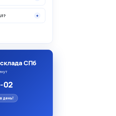
+
Ш1?
 склада СПб
инут
5-02
в день!