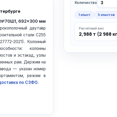
Количество
етербурге
1 хлыст
5 хлыстов
) №70Ш1, 692×300 мм
ирокополочный двутавр
Расчётный вес
2,988 т (2 988 к
троительной стали С255
7772-2021). Колонный
особности: колонны
остов и эстакад, узлы
венных рам. Держим на
авода — указан номер
ортаментом, режем в
доставка по СЗФО
.