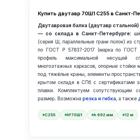
Купить двутавр 70Ш1 С255 в Санкт-П
Двутавровая балка (двутавр стальной
— со склада в Санкт-Петербурге
: ш
(серия Ш, параллельные грани полок) из с
по ГОСТ Р 57837-2017 (марка по ГОСТ 2
профиль максимальной несущей сп
многоэтажных каркасов, опорные стойки м
под тяжёлые краны, элементы пространст
крытом складе в СПб с сертификатами з
плавки. Комплектуем сопутствующим с
размер. Возможна
резка и гибка
, а также
С255
№70Ш1
h 692 мм
12 м