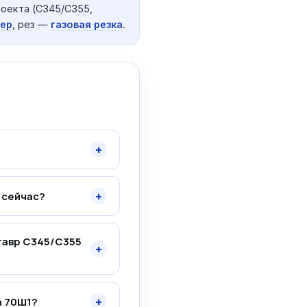
оекта (С345/С355,
ер
, рез —
газовая резка
.
+
+
 сейчас?
тавр С345/С355
+
+
а 70Ш1?