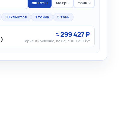
хлысты
метры
тонны
10 хлыстов
1 тонна
5 тонн
≈ 299 427 ₽
г)
ориентировочно, по цене 100 210 ₽/т