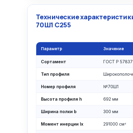
Технические характеристики
70Ш1 С255
Параметр
Значение
Сортамент
ГОСТ Р 57837
Тип профиля
Широкополоч
Номер профиля
№70Ш1
Высота профиля h
692 мм
Ширина полки b
300 мм
Момент инерции Ix
291000 см⁴