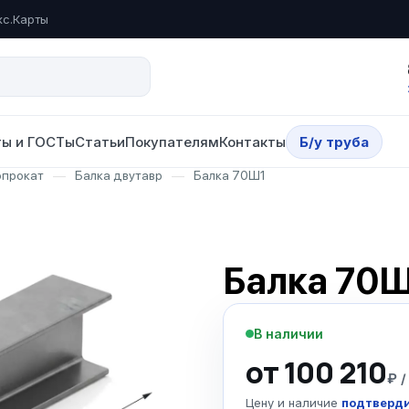
кс.Карты
ы и ГОСТы
Статьи
Покупателям
Контакты
Б/у труба
опрокат
—
Балка двутавр
—
Балка 70Ш1
Балка 70
В наличии
от 100 210
₽ /
Цену и наличие
подтверди