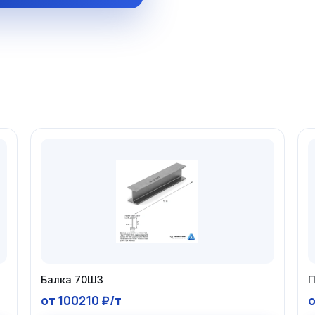
Балка 70Ш3
П
от 100210 ₽/т
о