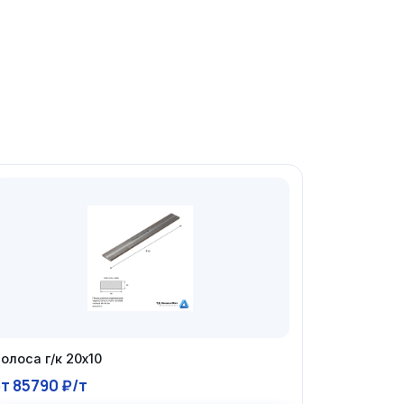
олоса г/к 20х10
т 85790 ₽/т