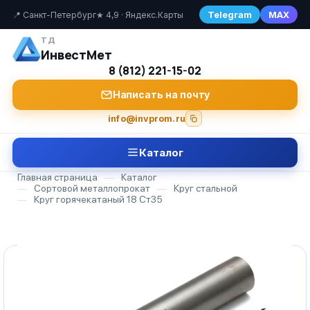
Telegram
MAX
📍 Санкт-Петербург
★ 4,9 · Яндекс.Карты
ТД
ИнвестМет
8 (812) 221-15-02
Написать на почту
info@invprom.ru
Каталог
Главная страница
—
Каталог
—
Сортовой металлопрокат
—
Круг стальной
—
Круг горячекатаный 18 Ст35