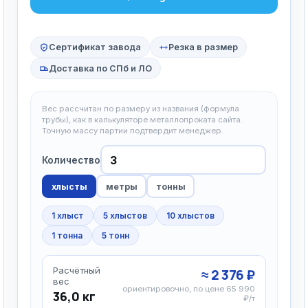
Сертификат завода
Резка в размер
Доставка по СПб и ЛО
Вес рассчитан по размеру из названия (формула
трубы), как в калькуляторе металлопроката сайта.
Точную массу партии подтвердит менеджер.
Количество
хлысты
метры
тонны
1 хлыст
5 хлыстов
10 хлыстов
1 тонна
5 тонн
Расчётный
≈ 2 376 ₽
вес
ориентировочно, по цене 65 990
36,0 кг
₽/т