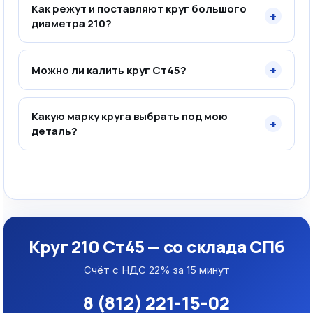
Как режут и поставляют круг большого
+
диаметра 210?
+
Можно ли калить круг Ст45?
Какую марку круга выбрать под мою
+
деталь?
Круг 210 Ст45 — со склада СПб
Счёт с НДС 22% за 15 минут
8 (812) 221-15-02