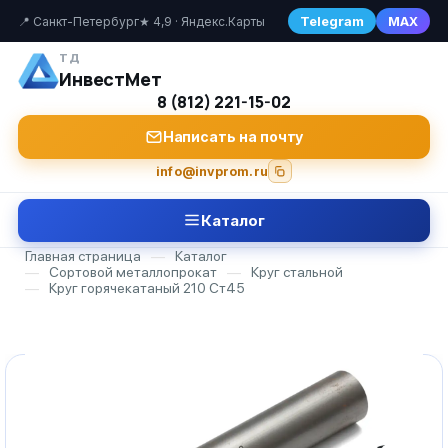
Telegram
MAX
📍 Санкт-Петербург
★ 4,9 · Яндекс.Карты
ТД
ИнвестМет
8 (812) 221-15-02
Написать на почту
info@invprom.ru
Каталог
Главная страница
—
Каталог
—
Сортовой металлопрокат
—
Круг стальной
—
Круг горячекатаный 210 Ст45