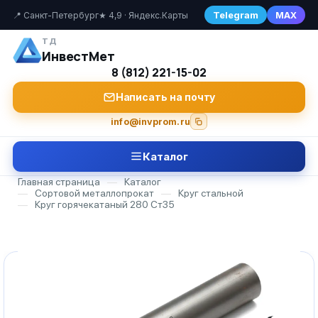
Telegram
MAX
📍 Санкт-Петербург
★ 4,9 · Яндекс.Карты
ТД
ИнвестМет
8 (812) 221-15-02
Написать на почту
info@invprom.ru
Каталог
Главная страница
—
Каталог
—
Сортовой металлопрокат
—
Круг стальной
—
Круг горячекатаный 280 Ст35