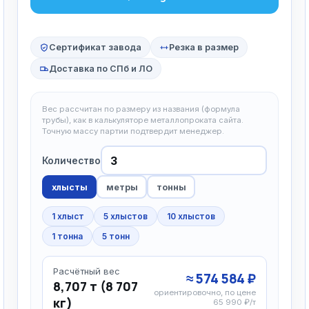
Сертификат завода
Резка в размер
Доставка по СПб и ЛО
Вес рассчитан по размеру из названия (формула
трубы), как в калькуляторе металлопроката сайта.
Точную массу партии подтвердит менеджер.
Количество
хлысты
метры
тонны
1 хлыст
5 хлыстов
10 хлыстов
1 тонна
5 тонн
Расчётный вес
≈ 574 584 ₽
8,707 т (8 707
ориентировочно, по цене
кг)
65 990 ₽/т