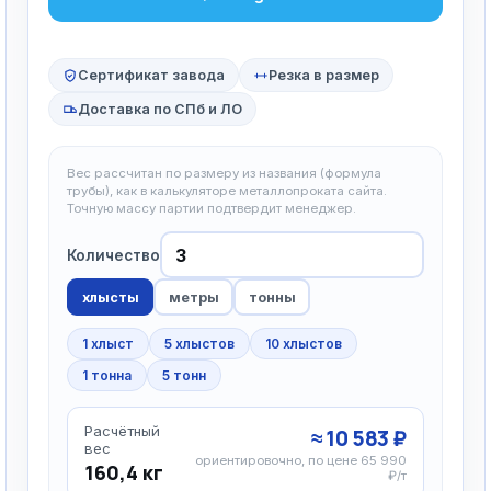
Сертификат завода
Резка в размер
Доставка по СПб и ЛО
Вес рассчитан по размеру из названия (формула
трубы), как в калькуляторе металлопроката сайта.
Точную массу партии подтвердит менеджер.
Количество
хлысты
метры
тонны
1 хлыст
5 хлыстов
10 хлыстов
1 тонна
5 тонн
Расчётный
≈ 10 583 ₽
вес
ориентировочно, по цене 65 990
160,4 кг
₽/т