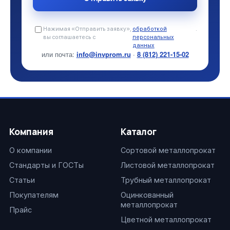
Нажимая «Отправить заявку»,
обработкой
.
вы соглашаетесь с
персональных
данных
или почта:
info@invprom.ru
·
8 (812) 221-15-02
Компания
Каталог
О компании
Сортовой металлопрокат
Стандарты и ГОСТы
Листовой металлопрокат
Статьи
Трубный металлопрокат
Покупателям
Оцинкованный
металлопрокат
Прайс
Цветной металлопрокат