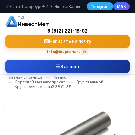
Telegram
MAX
📍 Санкт-Петербург
★ 4,9 · Яндекс.Карты
ТД
ИнвестМет
8 (812) 221-15-02
Написать на почту
info@invprom.ru
Каталог
Главная страница
—
Каталог
—
Сортовой металлопрокат
—
Круг стальной
—
Круг горячекатаный 38 Ст35