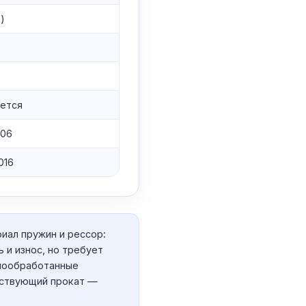
)
ется
006
016
иал пружин и рессор:
 и износ, но требует
рмообработанные
тствующий прокат —