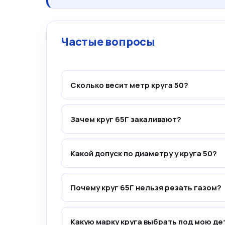
Частые вопросы
Сколько весит метр круга 50?
Зачем круг 65Г закаливают?
Какой допуск по диаметру у круга 50?
Почему круг 65Г нельзя резать газом?
Какую марку круга выбрать под мою де