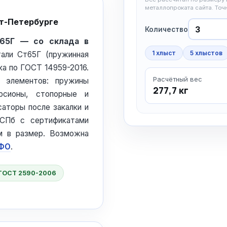
металлопроката сайта. То
кт-Петербурге
Количество
т65Г — со склада в
1 хлыст
5 хлыстов
тали Ст65Г (пружинная
ка по ГОСТ 14959-2016.
Расчётный вес
х элементов: пружины
277,7 кг
рсионы, стопорные и
аторы после закалки и
СПб с сертификатами
м в размер. Возможна
ЗФО
.
ГОСТ 2590-2006