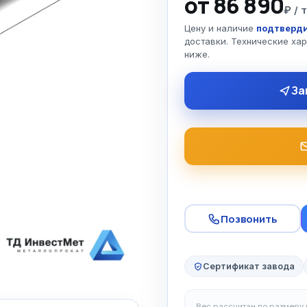
от 86 890
₽ / 
Цену и наличие
подтверди
доставки. Технические ха
ниже.
За
Позвонить
Сертификат завода
Вес рассчитан по размеру и