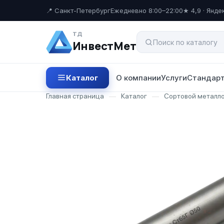
📍 Санкт-Петербург
Ежедневно 8:00–22:00
★ 4,9 · Янде
ТД
ИнвестМет
Каталог
О компании
Услуги
Стандарт
Главная страница
—
Каталог
—
Сортовой металл