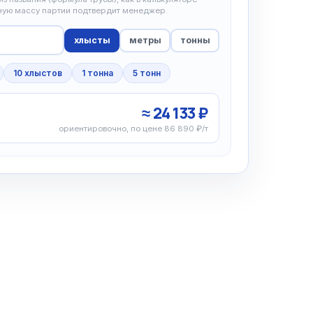
чную массу партии подтвердит менеджер.
хлысты
метры
тонны
10 хлыстов
1 тонна
5 тонн
≈ 24 133 ₽
ориентировочно, по цене 86 890 ₽/т