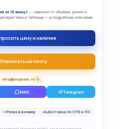
т
м за 15 минут
— зависит от объёма, резки и
рактеристики и таблица — в подробном описании
просить цену и наличие
Написать на почту
info@invprom.ru
MAX
Telegram
Резка в размер
Доставка по СПб и ЛО
з названия (формула трубы), как в калькуляторе