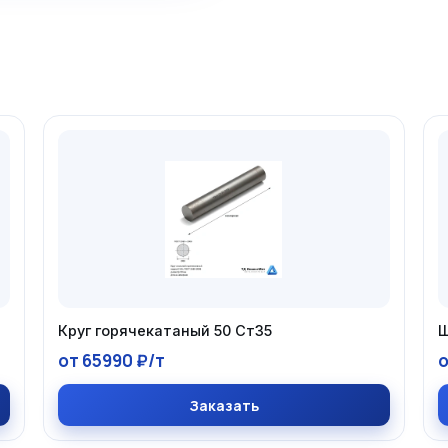
Круг горячекатаный 50 Ст35
Ш
от 65990 ₽/т
о
Заказать