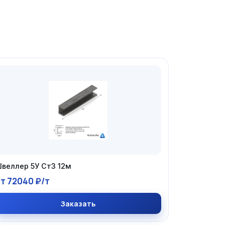
веллер 5У Ст3 12м
т 72040 ₽/т
Заказать