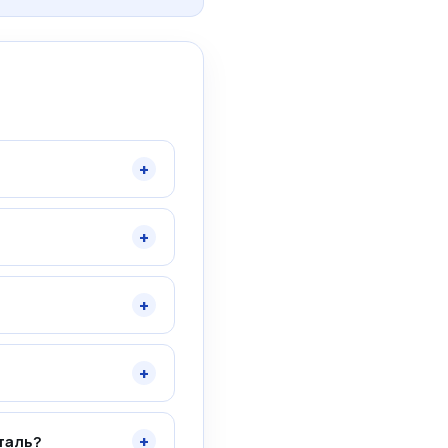
+
+
+
+
+
таль?