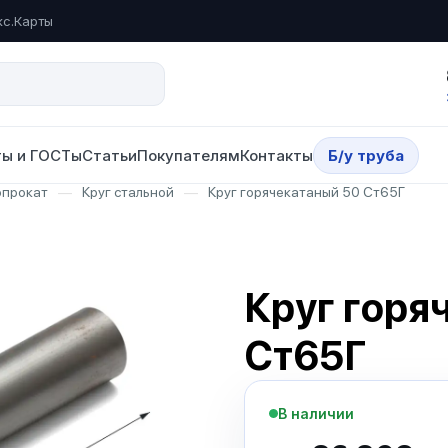
кс.Карты
ы и ГОСТы
Статьи
Покупателям
Контакты
Б/у труба
опрокат
—
Круг стальной
—
Круг горячекатаный 50 Ст65Г
Круг горя
Ст65Г
В наличии