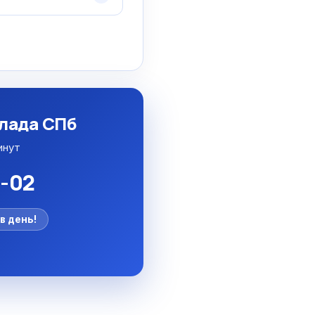
клада СПб
инут
5-02
в день!