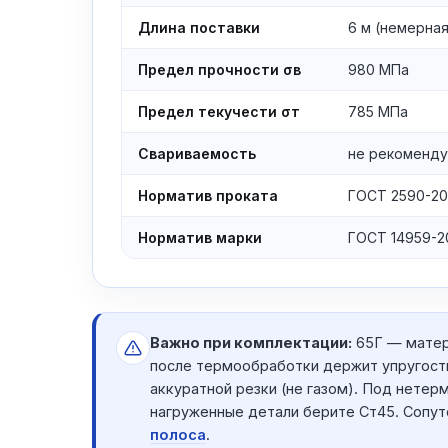
Длина поставки
6 м (немерная
Предел прочности σв
980 МПа
Предел текучести σт
785 МПа
Свариваемость
не рекоменду
Норматив проката
ГОСТ 2590-2
Норматив марки
ГОСТ 14959-2
Важно при комплектации:
65Г — матер
после термообработки держит упругость
аккуратной резки (не газом). Под нете
нагруженные детали берите Ст45. Сопу
полоса
.