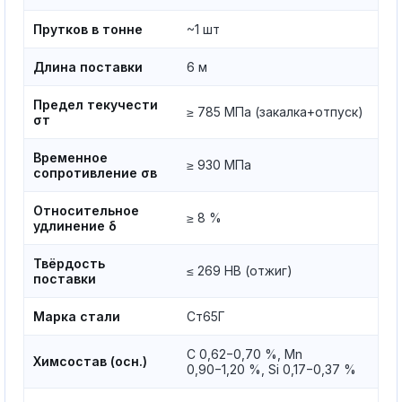
Прутков в тонне
~1 шт
Длина поставки
6 м
Предел текучести
≥ 785 МПа (закалка+отпуск)
σт
Временное
≥ 930 МПа
сопротивление σв
Относительное
≥ 8 %
удлинение δ
Твёрдость
≤ 269 HB (отжиг)
поставки
Марка стали
Ст65Г
C 0,62−0,70 %, Mn
Химсостав (осн.)
0,90−1,20 %, Si 0,17−0,37 %