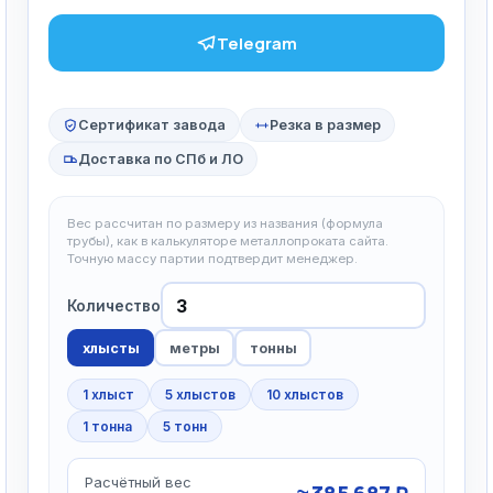
Telegram
Сертификат завода
Резка в размер
Доставка по СПб и ЛО
Вес рассчитан по размеру из названия (формула
трубы), как в калькуляторе металлопроката сайта.
Точную массу партии подтвердит менеджер.
Количество
хлысты
метры
тонны
1 хлыст
5 хлыстов
10 хлыстов
1 тонна
5 тонн
Расчётный вес