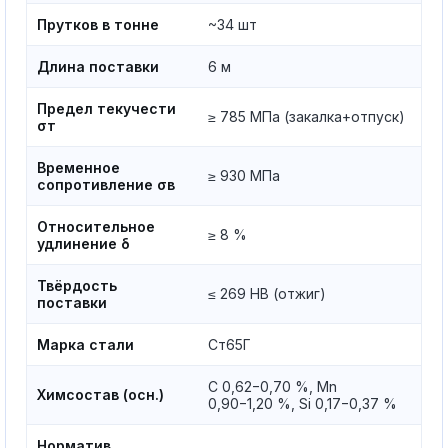
Прутков в тонне
~34 шт
Длина поставки
6 м
Предел текучести
≥ 785 МПа (закалка+отпуск)
σт
Временное
≥ 930 МПа
сопротивление σв
Относительное
≥ 8 %
удлинение δ
Твёрдость
≤ 269 HB (отжиг)
поставки
Марка стали
Ст65Г
C 0,62−0,70 %, Mn
Химсостав (осн.)
0,90−1,20 %, Si 0,17−0,37 %
Норматив