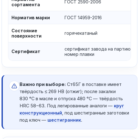
ГОСТ 2590-2006
сортамента
Норматив марки
ГОСТ 14959-2016
Состояние
горячекатаный
поверхности
сертификат завода на партию,
Сертификат
номер плавки
Важно при выборе:
Ст65Г в поставке имеет
твёрдость ≤ 269 HB (отжиг); после закалки
830 °C в масле и отпуска 480 °C — твёрдость
HRC 58−63. Под легированные аналоги —
круг
конструкционный
, под шестигранные заготовки
под ключ —
шестигранник
.