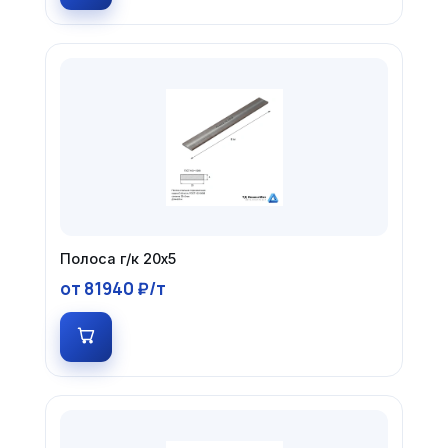
Полоса г/к 20х5
от 81940 ₽/т