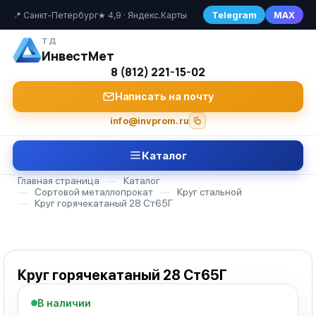
Telegram
MAX
📍 Санкт-Петербург
★ 4,9 · Яндекс.Карты
ТД
ИнвестМет
8 (812) 221-15-02
Написать на почту
info@invprom.ru
Каталог
Главная страница
—
Каталог
—
Сортовой металлопрокат
—
Круг стальной
—
Круг горячекатаный 28 Ст65Г
Круг горячекатаный 28 Ст65Г
В наличии