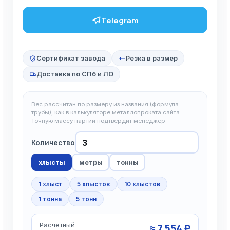
Telegram
Сертификат завода
Резка в размер
Доставка по СПб и ЛО
Вес рассчитан по размеру из названия (формула
трубы), как в калькуляторе металлопроката сайта.
Точную массу партии подтвердит менеджер.
Количество
хлысты
метры
тонны
1 хлыст
5 хлыстов
10 хлыстов
1 тонна
5 тонн
Расчётный
≈ 7 554 ₽