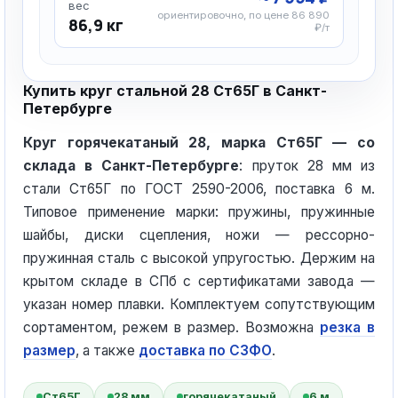
вес
ориентировочно, по цене 86 890
86,9 кг
₽/т
Купить круг стальной 28 Ст65Г в Санкт-
Петербурге
Круг горячекатаный 28, марка Ст65Г — со
склада в Санкт-Петербурге
: пруток 28 мм из
стали Ст65Г по ГОСТ 2590-2006, поставка 6 м.
Типовое применение марки: пружины, пружинные
шайбы, диски сцепления, ножи — рессорно-
пружинная сталь с высокой упругостью. Держим на
крытом складе в СПб с сертификатами завода —
указан номер плавки. Комплектуем сопутствующим
сортаментом, режем в размер. Возможна
резка в
размер
, а также
доставка по СЗФО
.
Ст65Г
28 мм
горячекатаный
6 м