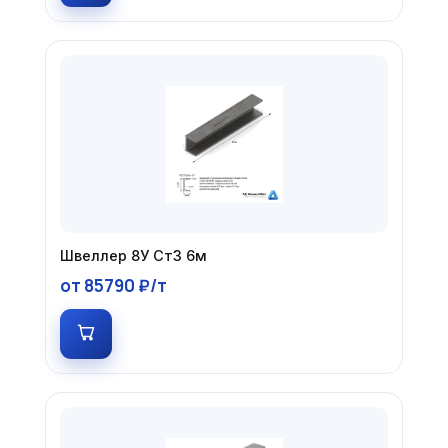
Швеллер 8У Ст3 6м
от 85790 ₽/т