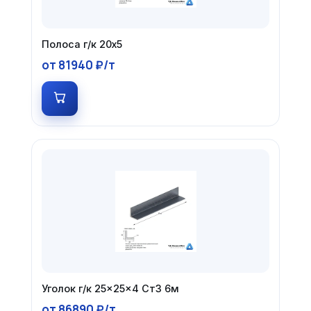
Полоса г/к 20х5
от 81940 ₽/т
Уголок г/к 25×25×4 Ст3 6м
от 86890 ₽/т