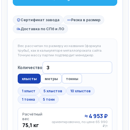
Сертификат завода
Резка в размер
Доставка по СПб и ЛО
Вес рассчитан по размеру из названия (формула
трубы), как в калькуляторе металлопроката сайта.
Точную массу партии подтвердит менеджер.
Количество
хлысты
метры
тонны
1 хлыст
5 хлыстов
10 хлыстов
1 тонна
5 тонн
Расчётный
≈ 4 953 ₽
вес
ориентировочно, по цене 65 990
75,1 кг
₽/т