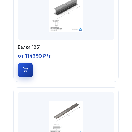
Балка 18Б1
от 114390 ₽/т