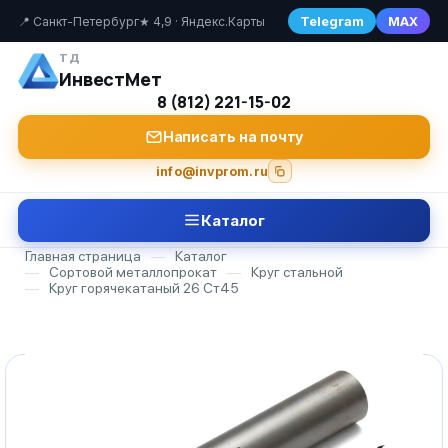
Telegram
MAX
📍 Санкт-Петербург
★ 4,9 · Яндекс.Карты
ТД
ИнвестМет
8 (812) 221-15-02
Написать на почту
info@invprom.ru
Каталог
Главная страница
—
Каталог
—
Сортовой металлопрокат
—
Круг стальной
—
Круг горячекатаный 26 Ст45