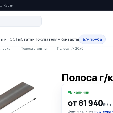
кс.Карты
ы и ГОСТы
Статьи
Покупателям
Контакты
Б/у труба
опрокат
—
Полоса стальная
—
Полоса г/к 20х5
Полоса г/
В наличии
от 81 940
₽ / т
Цену и наличие
подтверди