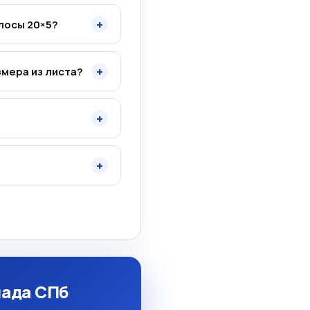
+
олосы 20×5?
+
змера из листа?
+
+
лада СПб