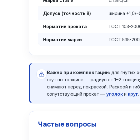
Марка стали
Ст3пс/сп
Допуск (точность В)
ширина +1,0/−
Норматив проката
ГОСТ 103-200
Норматив марки
ГОСТ 535-200
Важно при комплектации:
для гнутых х
гнут по толщине — радиус от 1−2 толщин
снимают перед покраской. Раскрой и ги
сопутствующий прокат —
уголок
и
круг
.
Частые вопросы