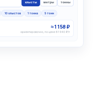
хлысты
метры
тонны
10 хлыстов
1 тонна
5 тонн
≈ 1 158 ₽
ориентировочно, по цене 81 940 ₽/т