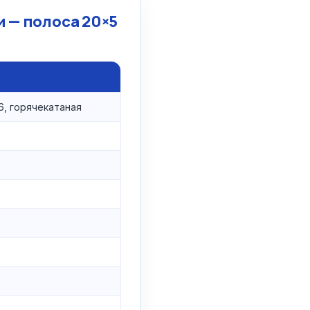
 — полоса 20×5
6, горячекатаная