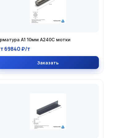
рматура А1 10мм А240С мотки
т 69840 ₽/т
Заказать