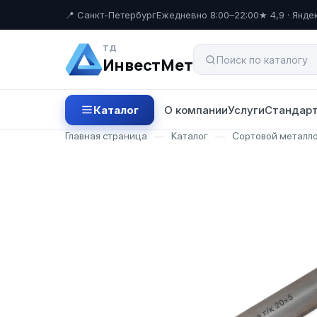
📍 Санкт-Петербург
Ежедневно 8:00–22:00
★ 4,9 · Янде
ТД
ИнвестМет
Каталог
О компании
Услуги
Стандарт
Главная страница
—
Каталог
—
Сортовой металл