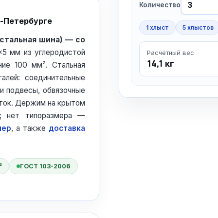
Количество
т-Петербурге
1 хлыст
5 хлыстов
(стальная шина) — со
0×5 мм из углеродистой
Расчётный вес
14,1 кг
ние 100 мм². Стальная
алей: соединительные
 и подвесы, обвязочные
ёток. Держим на крытом
; нет типоразмера —
мер
, а также
доставка
²
ГОСТ 103-2006