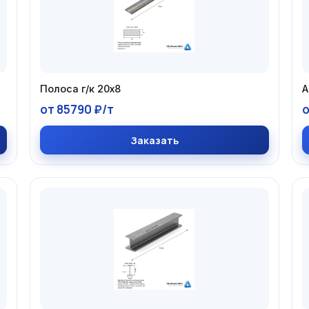
Полоса г/к 20х8
А
от 85790 ₽/т
о
Заказать