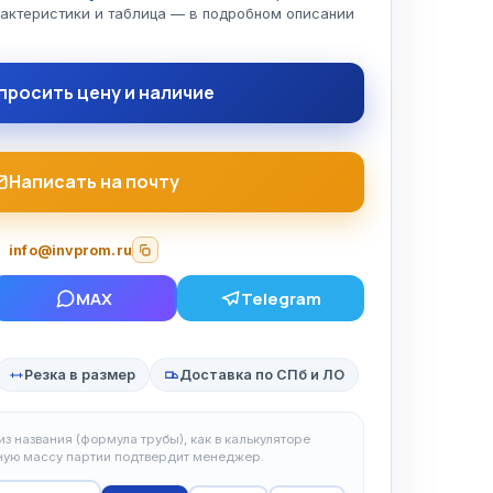
рактеристики и таблица — в подробном описании
просить цену и наличие
Написать на почту
info@invprom.ru
MAX
Telegram
Резка в размер
Доставка по СПб и ЛО
з названия (формула трубы), как в калькуляторе
чную массу партии подтвердит менеджер.