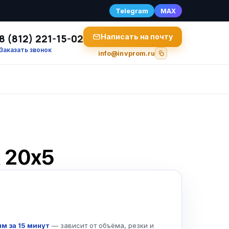
Telegram
MAX
8 (812) 221-15-02
Написать на почту
Заказать звонок
info@invprom.ru
к 20х5
м за 15 минут
— зависит от объёма, резки и