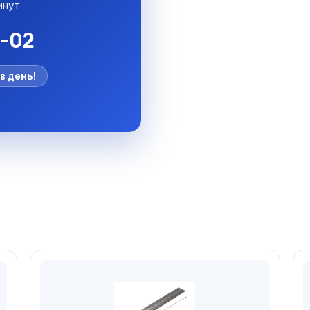
инут
5-02
в день!