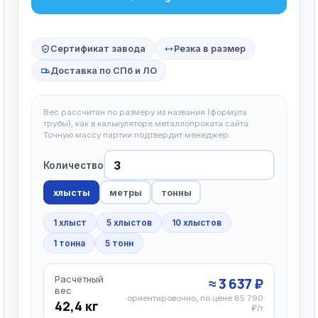
Сертификат завода
Резка в размер
Доставка по СПб и ЛО
Вес рассчитан по размеру из названия (формула
трубы), как в калькуляторе металлопроката сайта.
Точную массу партии подтвердит менеджер.
Количество
хлысты
метры
тонны
1 хлыст
5 хлыстов
10 хлыстов
1 тонна
5 тонн
Расчётный
≈ 3 637 ₽
вес
ориентировочно, по цене 85 790
42,4 кг
₽/т