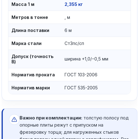
Масса 1 м
2,355 кг
Метров в тонне
, м
Длина поставки
6 м
Марка стали
Ст3пс/сп
Допуск (точность
ширина +1,0/−0,5 мм
В)
Норматив проката
ГОСТ 103-2006
Норматив марки
ГОСТ 535-2005
Важно при комплектации:
толстую полосу под
опорные плиты режут с припуском на
фрезеровку торца; для нагруженных стыков