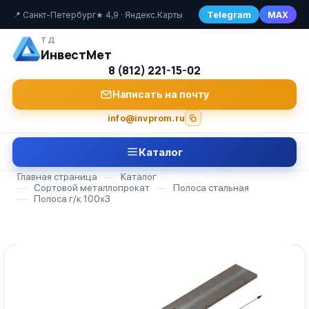
Telegram
MAX
📍 Санкт-Петербург
★ 4,9 · Яндекс.Карты
ТД
ИнвестМет
8 (812) 221-15-02
Написать на почту
info@invprom.ru
Каталог
Главная страница
—
Каталог
—
Сортовой металлопрокат
—
Полоса стальная
—
Полоса г/к 100х3