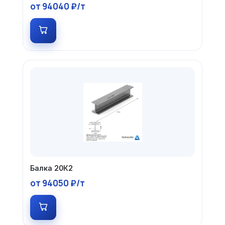
от 94040 ₽/т
Балка 20К2
от 94050 ₽/т