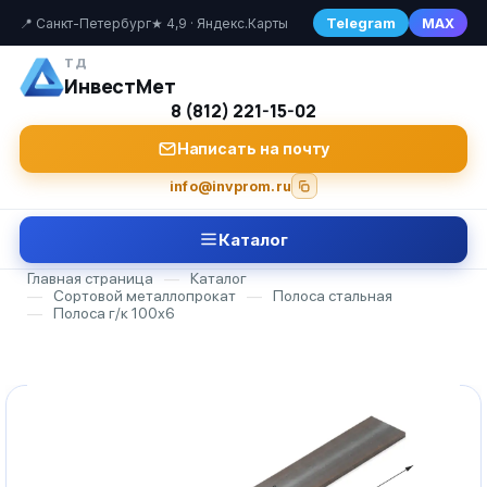
Telegram
MAX
📍 Санкт-Петербург
★ 4,9 · Яндекс.Карты
ТД
ИнвестМет
8 (812) 221-15-02
Написать на почту
info@invprom.ru
Каталог
Главная страница
—
Каталог
—
Сортовой металлопрокат
—
Полоса стальная
—
Полоса г/к 100х6