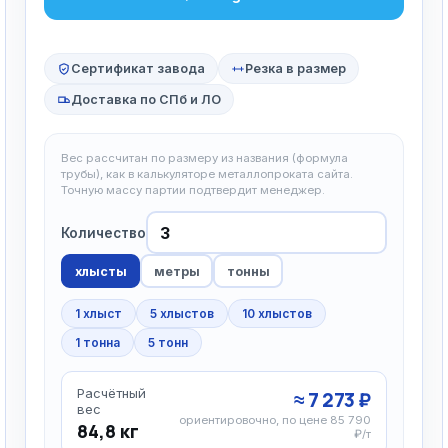
Сертификат завода
Резка в размер
Доставка по СПб и ЛО
Вес рассчитан по размеру из названия (формула
трубы), как в калькуляторе металлопроката сайта.
Точную массу партии подтвердит менеджер.
Количество
хлысты
метры
тонны
1 хлыст
5 хлыстов
10 хлыстов
1 тонна
5 тонн
Расчётный
≈ 7 273 ₽
вес
ориентировочно, по цене 85 790
84,8 кг
₽/т