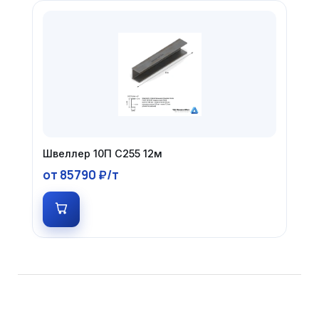
Швеллер 10П С255 12м
от 85790 ₽/т