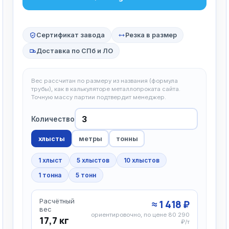
Сертификат завода
Резка в размер
Доставка по СПб и ЛО
Вес рассчитан по размеру из названия (формула
трубы), как в калькуляторе металлопроката сайта.
Точную массу партии подтвердит менеджер.
Количество
хлысты
метры
тонны
1 хлыст
5 хлыстов
10 хлыстов
1 тонна
5 тонн
Расчётный
≈ 1 418 ₽
вес
ориентировочно, по цене 80 290
17,7 кг
₽/т