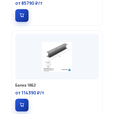
от 85790 ₽/т
Балка 18Б2
от 114390 ₽/т