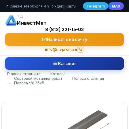
Telegram
MAX
📍 Санкт-Петербург
★ 4,9 · Яндекс.Карты
ТД
ИнвестМет
8 (812) 221-15-02
Написать на почту
info@invprom.ru
Каталог
Главная страница
—
Каталог
—
Сортовой металлопрокат
—
Полоса стальная
—
Полоса г/к 25х5