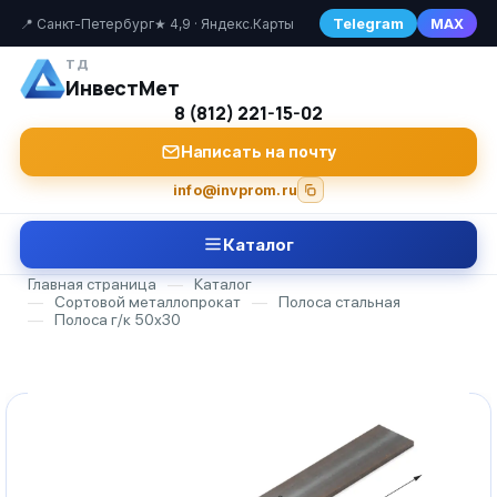
Telegram
MAX
📍 Санкт-Петербург
★ 4,9 · Яндекс.Карты
ТД
ИнвестМет
8 (812) 221-15-02
Написать на почту
info@invprom.ru
Каталог
Главная страница
—
Каталог
—
Сортовой металлопрокат
—
Полоса стальная
—
Полоса г/к 50х30