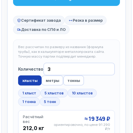
Сертификат завода
Резка в размер
Доставка по СПб и ЛО
Вес рассчитан по размеру из названия (формула
трубы), как в калькуляторе металлопроката сайта.
Точную массу партии подтвердит менеджер.
Количество
хлысты
метры
тонны
1 хлыст
5 хлыстов
10 хлыстов
1 тонна
5 тонн
Расчётный
≈ 19 349 ₽
вес
ориентировочно, по цене 91 290
212,0 кг
₽/т