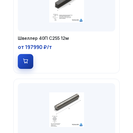
Швеллер 40П С255 12м
от 197990 ₽/т