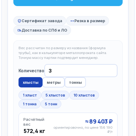
Сертификат завода
Резка в размер
Доставка по СПб и ЛО
Вес рассчитан по размеру из названия (формула
трубы), как в калькуляторе металлопроката сайта.
Точную массу партии подтвердит менеджер.
Количество
хлысты
метры
тонны
1 хлыст
5 хлыстов
10 хлыстов
1 тонна
5 тонн
Расчётный
≈ 89 403 ₽
вес
ориентировочно, по цене 156 190
572,4 кг
₽/т