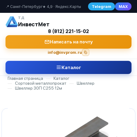
Telegram
MAX
📍 Санкт-Петербург
★ 4,9 · Яндекс.Карты
ТД
ИнвестМет
8 (812) 221-15-02
Написать на почту
info@invprom.ru
Каталог
Главная страница
—
Каталог
—
Сортовой металлопрокат
—
Швеллер
—
Швеллер 30П С255 12м