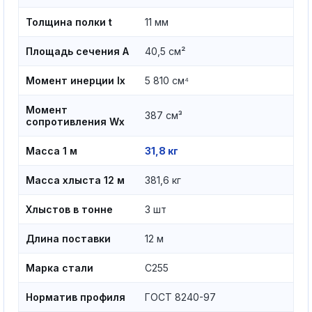
Толщина полки t
11 мм
Площадь сечения A
40,5 см²
Момент инерции Ix
5 810 см⁴
Момент
387 см³
сопротивления Wx
Масса 1 м
31,8 кг
Масса хлыста 12 м
381,6 кг
Хлыстов в тонне
3 шт
Длина поставки
12 м
Марка стали
С255
Норматив профиля
ГОСТ 8240-97