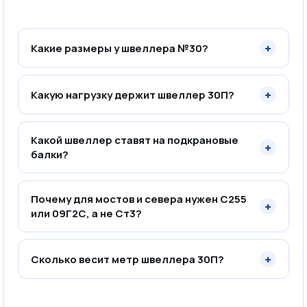
+
Какие размеры у швеллера №30?
+
Какую нагрузку держит швеллер 30П?
Какой швеллер ставят на подкрановые
+
балки?
Почему для мостов и севера нужен С255
+
или 09Г2С, а не Ст3?
+
Сколько весит метр швеллера 30П?