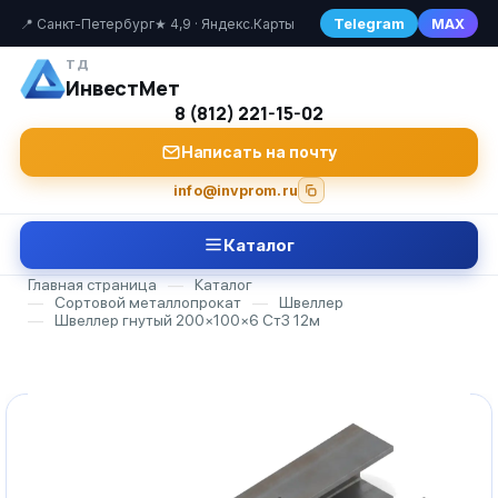
Telegram
MAX
📍 Санкт-Петербург
★ 4,9 · Яндекс.Карты
ТД
ИнвестМет
8 (812) 221-15-02
Написать на почту
info@invprom.ru
Каталог
Главная страница
—
Каталог
—
Сортовой металлопрокат
—
Швеллер
—
Швеллер гнутый 200×100×6 Ст3 12м