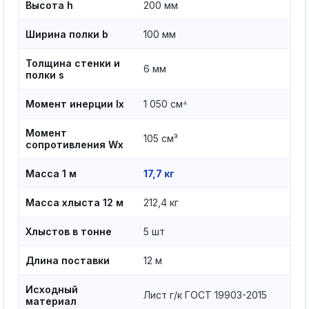
Высота h
200 мм
Ширина полки b
100 мм
Толщина стенки и
6 мм
полки s
Момент инерции Ix
1 050 см⁴
Момент
105 см³
сопротивления Wx
Масса 1 м
17,7 кг
Масса хлыста 12 м
212,4 кг
Хлыстов в тонне
5 шт
Длина поставки
12 м
Исходный
Лист г/к ГОСТ 19903-2015
материал