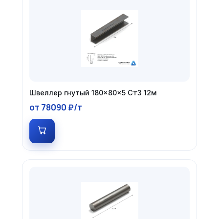
Швеллер гнутый 180×80×5 Ст3 12м
от 78090 ₽/т