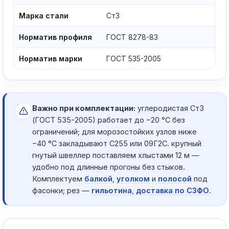
Марка стали
Ст3
Норматив профиля
ГОСТ 8278-83
Норматив марки
ГОСТ 535-2005
Важно при комплектации:
углеродистая Ст3
(ГОСТ 535-2005) работает до −20 °C без
ограничений; для морозостойких узлов ниже
−40 °C закладывают С255 или 09Г2С. крупный
гнутый швеллер поставляем хлыстами 12 м —
удобно под длинные прогоны без стыков.
Комплектуем
балкой
,
уголком
и
полосой
под
фасонки; рез —
гильотина
,
доставка по СЗФО
.