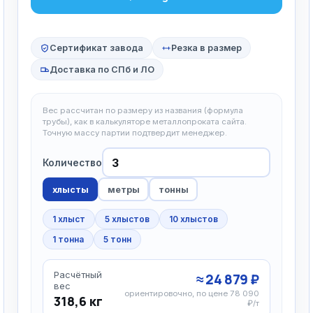
Сертификат завода
Резка в размер
Доставка по СПб и ЛО
Вес рассчитан по размеру из названия (формула
трубы), как в калькуляторе металлопроката сайта.
Точную массу партии подтвердит менеджер.
Количество
хлысты
метры
тонны
1 хлыст
5 хлыстов
10 хлыстов
1 тонна
5 тонн
Расчётный
≈ 24 879 ₽
вес
ориентировочно, по цене 78 090
318,6 кг
₽/т