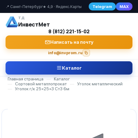
Telegram
MAX
📍 Санкт-Петербург
★ 4,9 · Яндекс.Карты
ТД
ИнвестМет
8 (812) 221-15-02
Написать на почту
info@invprom.ru
Каталог
Главная страница
—
Каталог
—
Сортовой металлопрокат
—
Уголок металлический
—
Уголок г/к 25×25×3 Ст3 6м