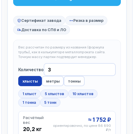
Сертификат завода
Резка в размер
Доставка по СПб и ЛО
Вес рассчитан по размеру из названия (формула
трубы), как в калькуляторе металлопроката сайта.
Точную массу партии подтвердит менеджер.
Количество
хлысты
метры
тонны
1 хлыст
5 хлыстов
10 хлыстов
1 тонна
5 тонн
Расчётный
≈ 1 752 ₽
вес
ориентировочно, по цене 86 890
20,2 кг
₽/т