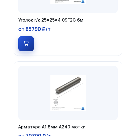
Уголок г/к 25×25×4 09Г2С 6м
от 85790 ₽/т
Арматура А1 8мм А240 мотки
от 70390 ₽/т