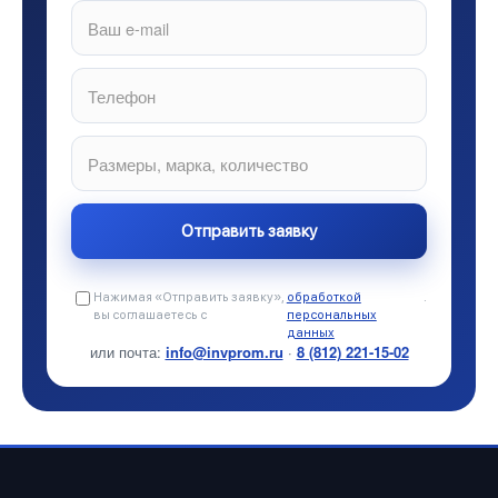
Нажимая «Отправить заявку»,
обработкой
.
вы соглашаетесь с
персональных
данных
или почта:
info@invprom.ru
·
8 (812) 221-15-02