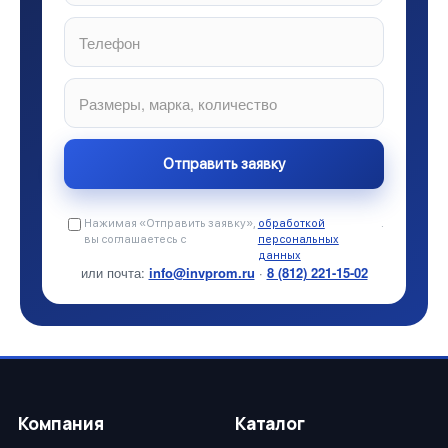
Нажимая «Отправить заявку»,
обработкой
.
вы соглашаетесь с
персональных
данных
или почта:
info@invprom.ru
·
8 (812) 221-15-02
Компания
Каталог