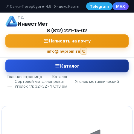
Telegram
MAX
📍 Санкт-Петербург
★ 4,9 · Яндекс.Карты
ТД
ИнвестМет
8 (812) 221-15-02
Написать на почту
info@invprom.ru
Каталог
Главная страница
—
Каталог
—
Сортовой металлопрокат
—
Уголок металлический
—
Уголок г/к 32×32×4 Ст3 6м