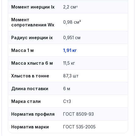
Момент инерции Ix
2,2 см⁴
Момент
0,98 см³
сопротивления Wx
Радиус инерции ix
0,951 см
Масса 1 м
1,91 кг
Масса хлыста 6 м
11,5 кг
Хлыстов в тонне
87,3 шт
Длина поставки
6 м
Марка стали
Ст3
Норматив профиля
ГОСТ 8509-93
Норматив марки
ГОСТ 535-2005