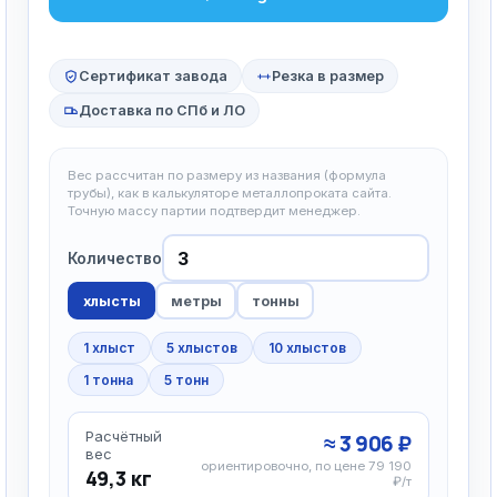
Сертификат завода
Резка в размер
Доставка по СПб и ЛО
Вес рассчитан по размеру из названия (формула
трубы), как в калькуляторе металлопроката сайта.
Точную массу партии подтвердит менеджер.
Количество
хлысты
метры
тонны
1 хлыст
5 хлыстов
10 хлыстов
1 тонна
5 тонн
Расчётный
≈ 3 906 ₽
вес
ориентировочно, по цене 79 190
49,3 кг
₽/т