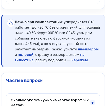
Важно при комплектации:
углеродистая Ст3
работает до −20 °C без ограничений; для условий
ниже −40 °C берут 09Г2С или С345. узлы рам
собирайте внахлёст с фасонкой (косынка из
листа 4−5 мм), а не «на ус» — усовый стык
работает на разрыв. Каркас усильте
швеллером
и
полосой
, отрезку в размер делаем
на
гильотине
, резьбу под болты —
нарежем
.
Частые вопросы
Сколько уголка нужно на каркас ворот 3×2
+
метра?