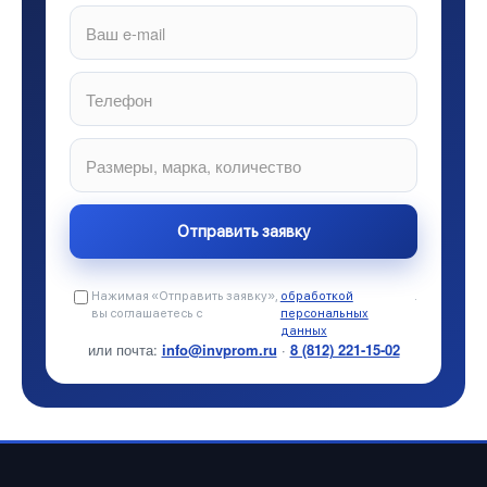
Нажимая «Отправить заявку»,
обработкой
.
вы соглашаетесь с
персональных
данных
или почта:
info@invprom.ru
·
8 (812) 221-15-02