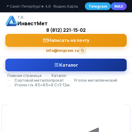
Telegram
MAX
📍 Санкт-Петербург
★ 4,9 · Яндекс.Карты
ТД
ИнвестМет
8 (812) 221-15-02
Написать на почту
info@invprom.ru
Каталог
Главная страница
—
Каталог
—
Сортовой металлопрокат
—
Уголок металлический
—
Уголок г/к 45×45×4 Ст3 12м