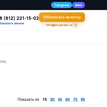
Telegram
MAX
8 (812) 221-15-02
Написать на почту
Заказать звонок
info@invprom.ru
 SML
Показать по
15
30
45
60
75
90