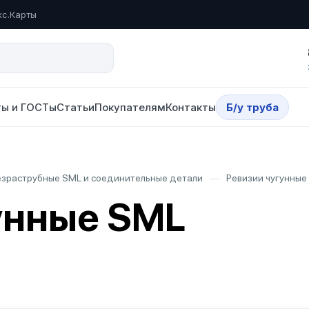
кс.Карты
ы и ГОСТы
Статьи
Покупателям
Контакты
Б/у труба
езраструбные SML и соединительные детали
—
Ревизии чугунные
унные SML