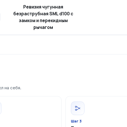
Ревизия чугунная
безраструбная SML d100 с
замком и перекидным
рычагом
л на себя.
Шаг 3