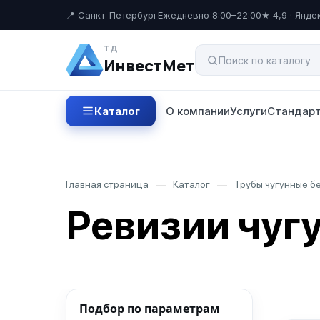
📍 Санкт-Петербург
Ежедневно 8:00–22:00
★ 4,9 · Янде
ТД
ИнвестМет
Каталог
О компании
Услуги
Стандарт
Главная страница
—
Каталог
—
Трубы чугунные б
Ревизии чуг