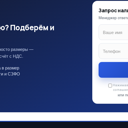
Запрос нал
Менеджер ответи
ю? Подберём и
росто размеры —
счёт с НДС.
 в размер
сти и СЗФО
Нажимая 
соглашае
или п