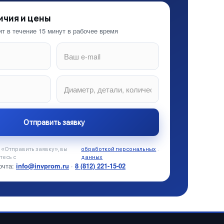
ичия и цены
т в течение 15 минут в рабочее время
«Отправить заявку», вы
обработкой персональных
.
тесь с
данных
очта:
info@invprom.ru
·
8 (812) 221-15-02