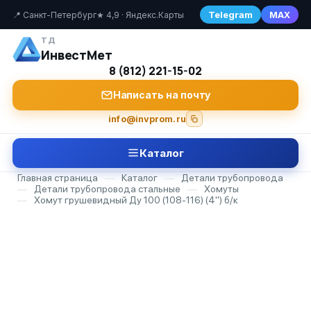
Telegram
MAX
📍 Санкт-Петербург
★ 4,9 · Яндекс.Карты
ТД
ИнвестМет
8 (812) 221-15-02
Написать на почту
info@invprom.ru
Каталог
Главная страница
—
Каталог
—
Детали трубопровода
—
Детали трубопровода стальные
—
Хомуты
—
Хомут грушевидный Ду 100 (108-116) (4") б/к