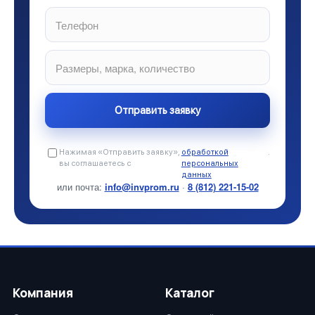
Нажимая «Отправить заявку»,
обработкой
.
вы соглашаетесь с
персональных
данных
или почта:
info@invprom.ru
·
8 (812) 221-15-02
Компания
Каталог