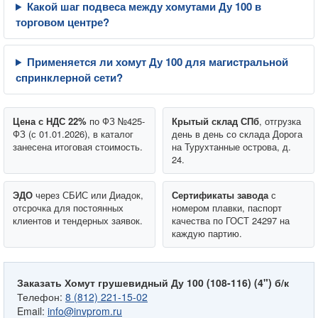
Какой шаг подвеса между хомутами Ду 100 в
торговом центре?
Применяется ли хомут Ду 100 для магистральной
спринклерной сети?
Цена с НДС 22%
по ФЗ №425-
Крытый склад СПб
, отгрузка
ФЗ (с 01.01.2026), в каталог
день в день со склада Дорога
занесена итоговая стоимость.
на Турухтанные острова, д.
24.
ЭДО
через СБИС или Диадок,
Сертификаты завода
с
отсрочка для постоянных
номером плавки, паспорт
клиентов и тендерных заявок.
качества по ГОСТ 24297 на
каждую партию.
Заказать Хомут грушевидный Ду 100 (108-116) (4") б/к
Телефон:
8 (812) 221-15-02
Email:
info@invprom.ru