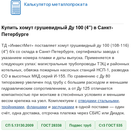
Калькулятор металлопроката
Купить хомут грушевидный Ду 100 (4") в Санкт-
Петербурге
ТД «ИнвестМет» поставляет хомут грушевидный ду 100 (108-116)
(4") б/к со склада в Санкт-Петербурге, сертификаты завода с
указанием номера плавки и даты выпуска. Применяется в
следующих узлах: магистральные трубопроводы ТЭЦ и районных
котельных, обвязка пожарных насосных станций НСП-1, разводка
СО в высотных МКД серий И-155. По сравнению с Ду 80
типоразмер увеличен под трубу с большим расходом и меньшим
гидравлическим сопротивлением, а от Ду 125 отличается
компактностью при монтаже в стеснённых условиях и меньшим
весом крепежа на узел. Комплектуем с
отводами стальными
,
тройниками
,
фланцами
и
заглушками
в одной поставке — один
счёт, одна доставка, отсрочка платежа через СБИС или Диадок.
СП 5.13130.2009
ГОСТ 28338
Подвес труб
Ст3 ГОСТ 535