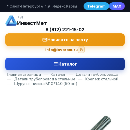
Telegram
MAX
📍 Санкт-Петербург
★ 4,9 · Яндекс.Карты
ТД
ИнвестМет
8 (812) 221-15-02
Написать на почту
info@invprom.ru
Каталог
Главная страница
—
Каталог
—
Детали трубопровода
—
Детали трубопровода стальные
—
Крепеж стальной
—
Шуруп-шпилька М10*140 (50 шт)