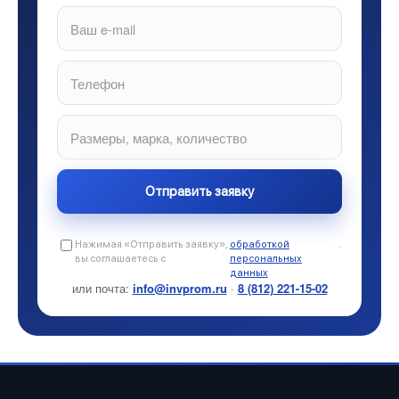
Нажимая «Отправить заявку»,
обработкой
.
вы соглашаетесь с
персональных
данных
или почта:
info@invprom.ru
·
8 (812) 221-15-02