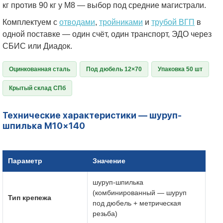
кг против 90 кг у М8 — выбор под средние магистрали.
Комплектуем с
отводами
,
тройниками
и
трубой ВГП
в
одной поставке — один счёт, один транспорт, ЭДО через
СБИС или Диадок.
Оцинкованная сталь
Под дюбель 12×70
Упаковка 50 шт
Крытый склад СПб
Технические характеристики — шуруп-
шпилька М10×140
Параметр
Значение
шуруп-шпилька
(комбинированный — шуруп
Тип крепежа
под дюбель + метрическая
резьба)