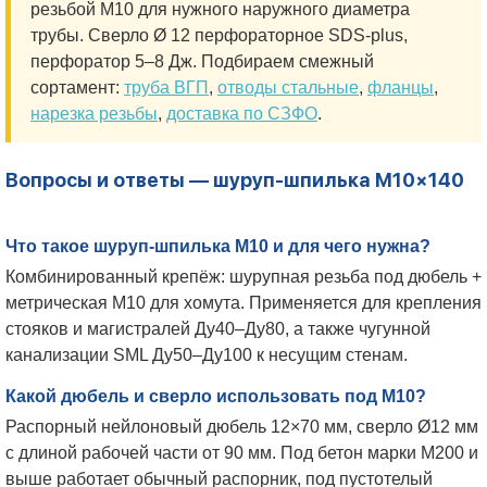
резьбой М10 для нужного наружного диаметра
трубы. Сверло Ø 12 перфораторное SDS-plus,
перфоратор 5–8 Дж. Подбираем смежный
сортамент:
труба ВГП
,
отводы стальные
,
фланцы
,
нарезка резьбы
,
доставка по СЗФО
.
Вопросы и ответы — шуруп-шпилька М10×140
Что такое шуруп-шпилька М10 и для чего нужна?
Комбинированный крепёж: шурупная резьба под дюбель +
метрическая М10 для хомута. Применяется для крепления
стояков и магистралей Ду40–Ду80, а также чугунной
канализации SML Ду50–Ду100 к несущим стенам.
Какой дюбель и сверло использовать под М10?
Распорный нейлоновый дюбель 12×70 мм, сверло Ø12 мм
с длиной рабочей части от 90 мм. Под бетон марки М200 и
выше работает обычный распорник, под пустотелый