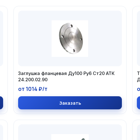
Заглушка фланцевая Ду100 Ру6 Ст20 АТК
Т
24.200.02.90
Д
от 1014 ₽/т
о
Заказать