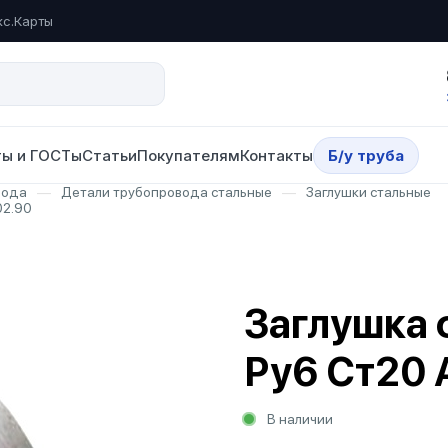
кс.Карты
ы и ГОСТы
Статьи
Покупателям
Контакты
Б/у труба
вода
—
Детали трубопровода стальные
—
Заглушки стальные
02.90
Заглушка 
Ру6 Ст20 
В наличии