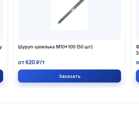
у
Шуруп-шпилька М10*100 (50 шт)
Ф
3
от 620 ₽/т
о
Заказать