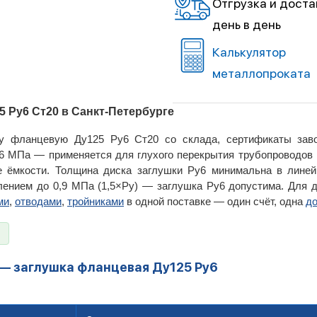
Отгрузка и доста
день в день
Калькулятор
металлопроката
 Ру6 Ст20 в Санкт-Петербурге
у фланцевую Ду125 Ру6 Ст20 со склада, сертификаты зав
,6 МПа — применяется для глухого перекрытия трубопроводов н
ие ёмкости. Толщина диска заглушки Ру6 минимальна в лине
влением до 0,9 МПа (1,5×Ру) — заглушка Ру6 допустима. Для
ми
,
отводами
,
тройниками
в одной поставке — один счёт, одна
до
 — заглушка фланцевая Ду125 Ру6