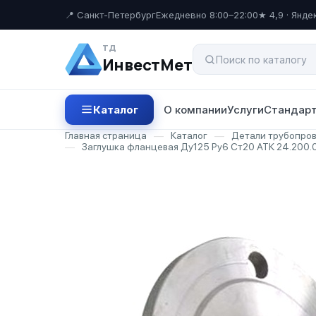
📍 Санкт-Петербург
Ежедневно 8:00–22:00
★ 4,9 · Янде
ТД
ИнвестМет
Каталог
О компании
Услуги
Стандарт
Главная страница
—
Каталог
—
Детали трубопро
—
Заглушка фланцевая Ду125 Ру6 Ст20 АТК 24.200.