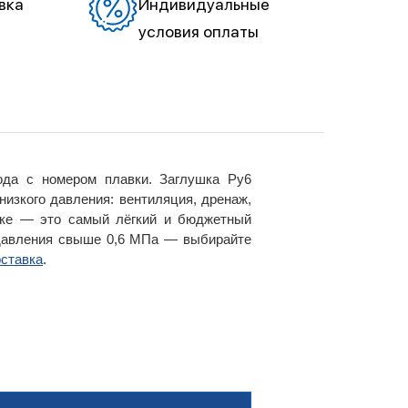
вка
Индивидуальные
условия оплаты
ода с номером плавки. Заглушка Ру6
изкого давления: вентиляция, дренаж,
йке — это самый лёгкий и бюджетный
 давления свыше 0,6 МПа — выбирайте
ставка
.