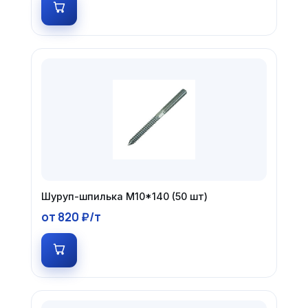
Шуруп-шпилька М10*140 (50 шт)
от 820 ₽/т