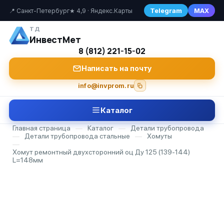
Telegram
MAX
📍 Санкт-Петербург
★ 4,9 · Яндекс.Карты
ТД
ИнвестМет
8 (812) 221-15-02
Написать на почту
info@invprom.ru
Каталог
Главная страница
—
Каталог
—
Детали трубопровода
—
Детали трубопровода стальные
—
Хомуты
—
Хомут ремонтный двухсторонний оц Ду 125 (139-144)
L=148мм