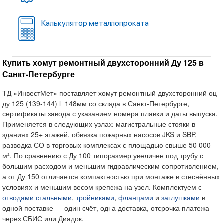
Калькулятор металлопроката
Купить хомут ремонтный двухсторонний Ду 125 в
Санкт-Петербурге
ТД «ИнвестМет» поставляет хомут ремонтный двухсторонний оц
ду 125 (139-144) l=148мм со склада в Санкт-Петербурге,
сертификаты завода с указанием номера плавки и даты выпуска.
Применяется в следующих узлах: магистральные стояки в
зданиях 25+ этажей, обвязка пожарных насосов JKS и SBP,
разводка СО в торговых комплексах с площадью свыше 50 000
м². По сравнению с Ду 100 типоразмер увеличен под трубу с
большим расходом и меньшим гидравлическим сопротивлением,
а от Ду 150 отличается компактностью при монтаже в стеснённых
условиях и меньшим весом крепежа на узел. Комплектуем с
отводами стальными
,
тройниками
,
фланцами
и
заглушками
в
одной поставке — один счёт, одна доставка, отсрочка платежа
через СБИС или Диадок.