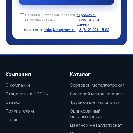
Нажимая «Отправить заявку»,
обработкой
.
вы соглашаетесь с
персональных
данных
или почта:
info@invprom.ru
·
8 (812) 221-15-02
Компания
Каталог
О компании
Сортовой металлопрокат
Стандарты и ГОСТы
Листовой металлопрокат
Статьи
Трубный металлопрокат
Покупателям
Оцинкованный
металлопрокат
Прайс
Цветной металлопрокат