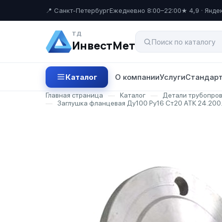
📍 Санкт-Петербург
Ежедневно 8:00–22:00
★ 4,9 · Янде
ТД
ИнвестМет
Каталог
О компании
Услуги
Стандарт
Главная страница
—
Каталог
—
Детали трубопро
—
Заглушка фланцевая Ду100 Ру16 Ст20 АТК 24.200