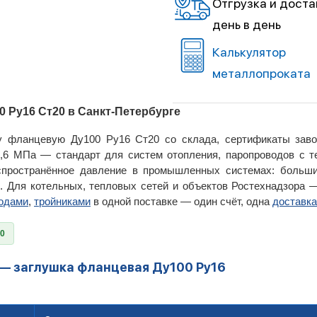
Отгрузка и доста
день в день
Калькулятор
металлопроката
 Ру16 Ст20 в Санкт-Петербурге
у фланцевую Ду100 Ру16 Ст20 со склада, сертификаты заво
1,6 МПа — стандарт для систем отопления, паропроводов с 
спространённое давление в промышленных системах: больши
. Для котельных, тепловых сетей и объектов Ростехнадзора 
одами
,
тройниками
в одной поставке — один счёт, одна
доставка
0
 — заглушка фланцевая Ду100 Ру16