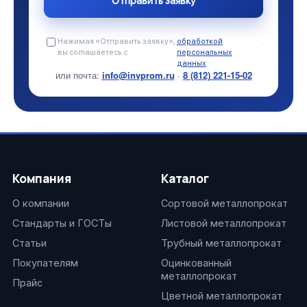
Нажимая «Отправить заявку»,
обработкой
.
вы соглашаетесь с
персональных
данных
или почта:
info@invprom.ru
·
8 (812) 221-15-02
Компания
Каталог
О компании
Сортовой металлопрокат
Стандарты и ГОСТы
Листовой металлопрокат
Статьи
Трубный металлопрокат
Покупателям
Оцинкованный
металлопрокат
Прайс
Цветной металлопрокат