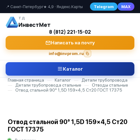
Telegram
MAX
📍 Санкт-Петербург
★ 4,9 · Яндекс.Карты
ТД
ИнвестМет
8 (812) 221-15-02
Написать на почту
info@invprom.ru
Каталог
Главная страница
—
Каталог
—
Детали трубопровода
—
Детали трубопровода стальные
—
Отводы стальные
—
Отвод стальной 90° 1,5D 159×4,5 Ст20 ГОСТ 17375
Отвод стальной 90° 1,5D 159×4,5 Ст20
ГОСТ 17375