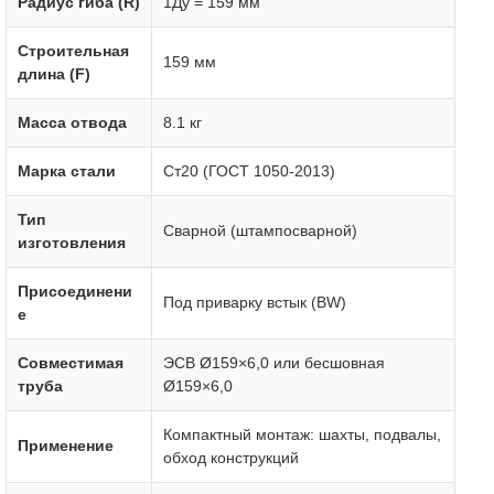
Радиус гиба (R)
1Ду = 159 мм
Строительная
159 мм
длина (F)
Масса отвода
8.1 кг
Марка стали
Ст20 (ГОСТ 1050-2013)
Тип
Сварной (штампосварной)
изготовления
Присоединени
Под приварку встык (BW)
е
Совместимая
ЭСВ Ø159×6,0 или бесшовная
труба
Ø159×6,0
Компактный монтаж: шахты, подвалы,
Применение
обход конструкций