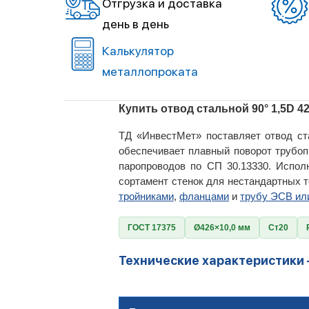
Отгрузка и доставка
день в день
Калькулятор
металлопроката
Купить отвод стальной 90° 1,5D 4
ТД «ИнвестМет» поставляет отвод ста
обеспечивает плавный поворот трубоп
паропроводов по СП 30.13330. Испо
сортамент стенок для нестандартных 
тройниками
,
фланцами
и
трубу ЭСВ ил
ГОСТ 17375
Ø426×10,0 мм
Ст20
Технические характеристики 