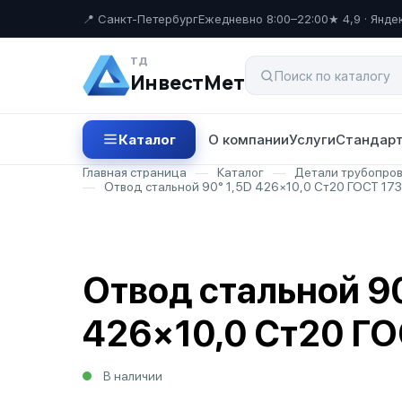
📍 Санкт-Петербург
Ежедневно 8:00–22:00
★ 4,9 · Янде
ТД
ИнвестМет
Каталог
О компании
Услуги
Стандарт
Главная страница
—
Каталог
—
Детали трубопро
—
Отвод стальной 90° 1,5D 426×10,0 Ст20 ГОСТ 17
Отвод стальной 90
426×10,0 Ст20 ГО
В наличии