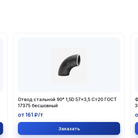
Т
Отвод стальной 90° 1,5D 57×3,5 Ст20 ГОСТ
Ф
17375 бесшовный
3
от 161 ₽/т
о
Заказать