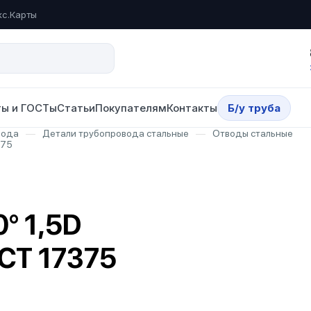
кс.Карты
ы и ГОСТы
Статьи
Покупателям
Контакты
Б/у труба
вода
—
Детали трубопровода стальные
—
Отводы стальные
375
° 1,5D
СТ 17375