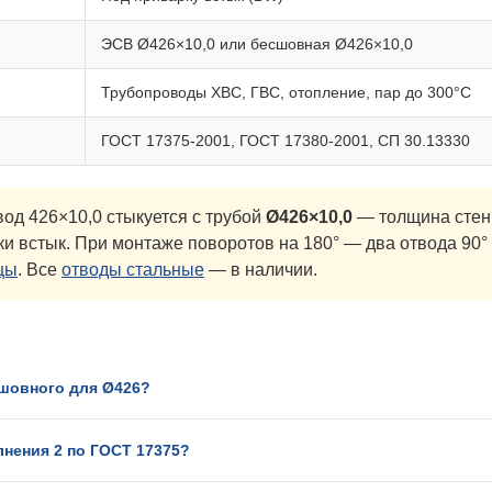
ЭСВ Ø426×10,0 или бесшовная Ø426×10,0
Трубопроводы ХВС, ГВС, отопление, пар до 300°C
ГОСТ 17375-2001, ГОСТ 17380-2001, СП 30.13330
од 426×10,0 стыкуется с трубой
Ø426×10,0
— толщина стенк
ки встык. При монтаже поворотов на 180° — два отвода 90
цы
. Все
отводы стальные
— в наличии.
сшовного для Ø426?
лнения 2 по ГОСТ 17375?