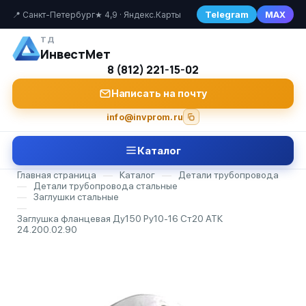
Telegram
MAX
📍 Санкт-Петербург
★ 4,9 · Яндекс.Карты
ТД
ИнвестМет
8 (812) 221-15-02
Написать на почту
info@invprom.ru
Каталог
Главная страница
—
Каталог
—
Детали трубопровода
—
Детали трубопровода стальные
—
Заглушки стальные
—
Заглушка фланцевая Ду150 Ру10-16 Ст20 АТК
24.200.02.90