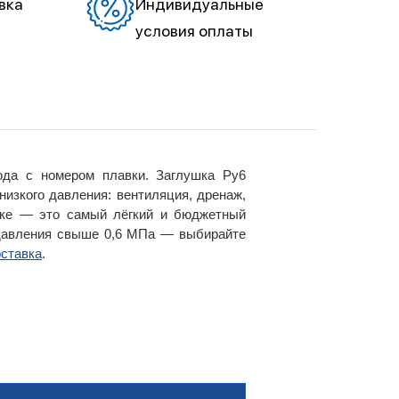
вка
Индивидуальные
условия оплаты
ода с номером плавки. Заглушка Ру6
изкого давления: вентиляция, дренаж,
йке — это самый лёгкий и бюджетный
 давления свыше 0,6 МПа — выбирайте
ставка
.