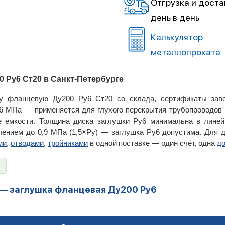
Отгрузка и доста
день в день
Калькулятор
металлопроката
 Ру6 Ст20 в Санкт-Петербурге
у фланцевую Ду200 Ру6 Ст20 со склада, сертификаты зав
,6 МПа — применяется для глухого перекрытия трубопроводов н
ие ёмкости. Толщина диска заглушки Ру6 минимальна в лине
влением до 0,9 МПа (1,5×Ру) — заглушка Ру6 допустима. Для
ми
,
отводами
,
тройниками
в одной поставке — один счёт, одна
до
 — заглушка фланцевая Ду200 Ру6