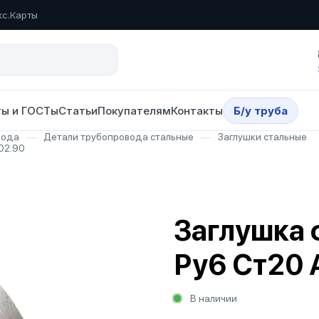
кс.Карты
ы и ГОСТы
Статьи
Покупателям
Контакты
Б/у труба
вода
—
Детали трубопровода стальные
—
Заглушки стальные
02.90
Заглушка 
Ру6 Ст20 
В наличии