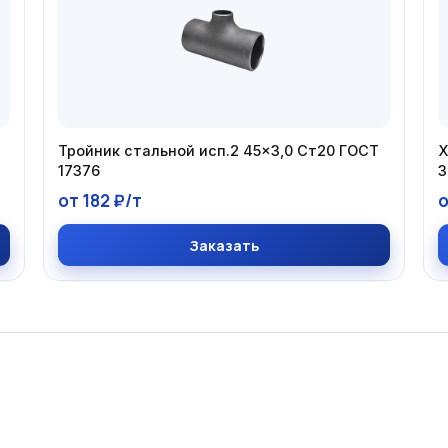
Тройник стальной исп.2 45×3,0 Ст20 ГОСТ
Х
17376
3
от 182 ₽/т
о
Заказать