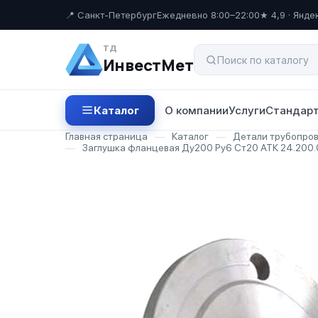
📍 Санкт-Петербург
Ежедневно 8:00–22:00
★ 4,9 · Янде
ТД
ИнвестМет
Каталог
О компании
Услуги
Стандарт
Главная страница
—
Каталог
—
Детали трубопро
—
Заглушка фланцевая Ду200 Ру6 Ст20 АТК 24.200.