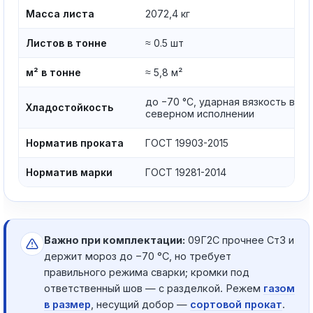
Масса листа
2072,4 кг
Листов в тонне
≈ 0.5 шт
м² в тонне
≈ 5,8 м²
до −70 °C, ударная вязкость в
Хладостойкость
северном исполнении
Норматив проката
ГОСТ 19903-2015
Норматив марки
ГОСТ 19281-2014
Важно при комплектации:
09Г2С прочнее Ст3 и
держит мороз до −70 °C, но требует
правильного режима сварки; кромки под
ответственный шов — с разделкой. Режем
газом
в размер
, несущий добор —
сортовой прокат
.