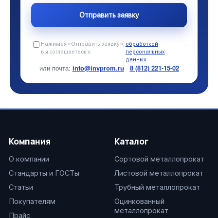
Нажимая «Отправить заявку»,
обработкой
.
вы соглашаетесь с
персональных
данных
или почта:
info@invprom.ru
·
8 (812) 221-15-02
Компания
Каталог
О компании
Сортовой металлопрокат
Стандарты и ГОСТы
Листовой металлопрокат
Статьи
Трубный металлопрокат
Покупателям
Оцинкованный
металлопрокат
Прайс