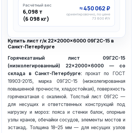
Расчётный вес
≈ 450 062 ₽
6,098 т
ориентировочно, по цене
(6 098 кг)
73 800 ₽/т
Купить лист г/к 22×2000×6000 09Г2С-15 в
Санкт-Петербурге
Горячекатаный лист 09Г2С-15
(низколегированный) 22×2000×6000 — со
склада в Санкт-Петербурге
: прокат по ГОСТ
19903-2015, марка 09Г2С-15 (низколегированная
повышенной прочности, хладостойкая), поверхность
горячекатаная с окалиной. Толстый лист 09Г2С —
для несущих и ответственных конструкций под
нагрузку и мороз: пояса и стенки балок, опорные
узлы кранов, обечайки сосудов, элементы мостов и
эстакад. Толщина 18–25 мм — для несущих узлов