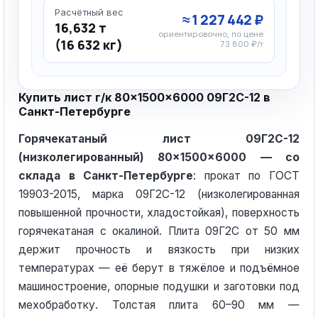
Расчётный вес
≈ 1 227 442 ₽
16,632 т
ориентировочно, по цене
(16 632 кг)
73 800 ₽/т
Купить лист г/к 80×1500×6000 09Г2С-12 в
Санкт-Петербурге
Горячекатаный лист 09Г2С-12
(низколегированный) 80×1500×6000 — со
склада в Санкт-Петербурге
: прокат по ГОСТ
19903-2015, марка 09Г2С-12 (низколегированная
повышенной прочности, хладостойкая), поверхность
горячекатаная с окалиной. Плита 09Г2С от 50 мм
держит прочность и вязкость при низких
температурах — её берут в тяжёлое и подъёмное
машиностроение, опорные подушки и заготовки под
мехобработку. Толстая плита 60–90 мм —