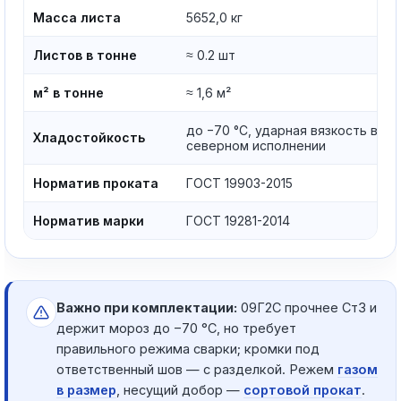
Масса листа
5652,0 кг
Листов в тонне
≈ 0.2 шт
м² в тонне
≈ 1,6 м²
до −70 °C, ударная вязкость в
Хладостойкость
северном исполнении
Норматив проката
ГОСТ 19903-2015
Норматив марки
ГОСТ 19281-2014
Важно при комплектации:
09Г2С прочнее Ст3 и
держит мороз до −70 °C, но требует
правильного режима сварки; кромки под
ответственный шов — с разделкой. Режем
газом
в размер
, несущий добор —
сортовой прокат
.