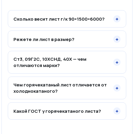
+
Сколько весит лист г/к 90×1500×6000?
+
Режете ли лист в размер?
Ст3, 09Г2С, 10ХСНД, 40Х — чем
+
отличаются марки?
Чем горячекатаный лист отличается от
+
холоднокатаного?
+
Какой ГОСТ у горячекатаного листа?