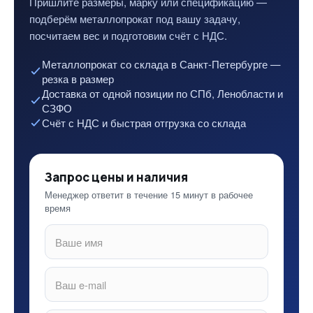
Пришлите размеры, марку или спецификацию —
подберём металлопрокат под вашу задачу,
посчитаем вес и подготовим счёт с НДС.
Металлопрокат со склада в Санкт-Петербурге —
резка в размер
Доставка от одной позиции по СПб, Ленобласти и
СЗФО
Счёт с НДС и быстрая отгрузка со склада
Запрос цены и наличия
Менеджер ответит в течение 15 минут в рабочее
время