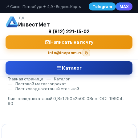
Telegram
MAX
📍 Санкт-Петербург
★ 4,9 · Яндекс.Карты
ТД
ИнвестМет
8 (812) 221-15-02
Написать на почту
info@invprom.ru
Каталог
Главная страница
—
Каталог
—
Листовой металлопрокат
—
Лист холоднокатаный стальной
—
Лист холоднокатаный 0,8×1250×2500 08пс ГОСТ 19904-
90