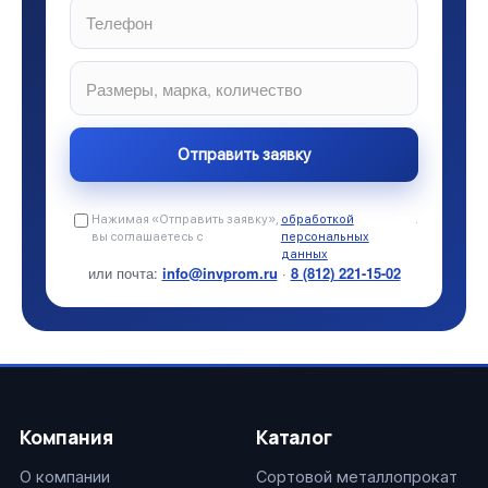
Нажимая «Отправить заявку»,
обработкой
.
вы соглашаетесь с
персональных
данных
или почта:
info@invprom.ru
·
8 (812) 221-15-02
Компания
Каталог
О компании
Сортовой металлопрокат