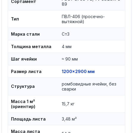
Сортамент
89
ПВЛ-406 (просечно-
Тип
вытяжной)
Марка стали
Ст3
Толщина металла
4 мм
Шаг ячейки
≈ 90 мм
Размер листа
1200×2900 мм
ромбовидные ячейки, без
Структура
сварки
Масса 1 м²
15,7 кг
(ориентир)
Площадь листа
3,48 м²
Масса листа