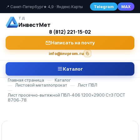
Telegram
MAX
📍 Санкт-Петербург
★ 4,9 · Яндекс.Карты
ТД
ИнвестМет
8 (812) 221-15-02
Написать на почту
info@invprom.ru
Каталог
Главная страница
—
Каталог
—
Листовой металлопрокат
—
Лист ПВЛ
—
Лист просечно-вытяжной ПВЛ-406 1200×2900 Ст3 ГОСТ
8706-78