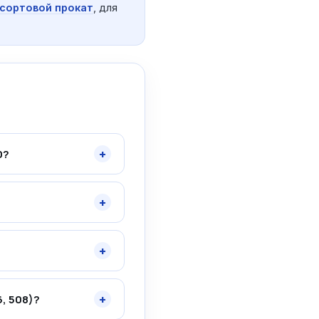
сортовой прокат
, для
+
0?
+
+
+
, 508)?