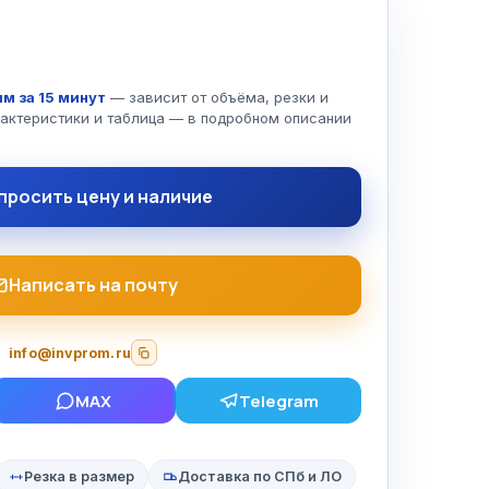
м за 15 минут
— зависит от объёма, резки и
рактеристики и таблица — в подробном описании
просить цену и наличие
Написать на почту
info@invprom.ru
MAX
Telegram
Резка в размер
Доставка по СПб и ЛО