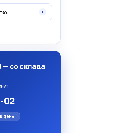
+
та?
 — со склада
инут
5-02
в день!