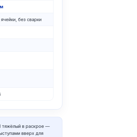
мм
ячейки, без сварки
8
 тяжёлый в раскрое —
выступами вверх для