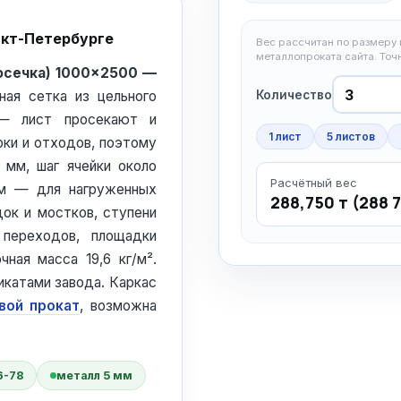
нкт-Петербурге
Вес рассчитан по размеру и
металлопроката сайта. То
осечка) 1000×2500 —
Количество
ьная сетка из цельного
— лист просекают и
1 лист
5 листов
рки и отходов, поэтому
 мм, шаг ячейки около
Расчётный вес
мм — для нагруженных
288,750 т (288 
ок и мостков, ступени
переходов, площадки
ная масса 19,6 кг/м².
катами завода. Каркас
вой прокат
, возможна
6-78
металл 5 мм