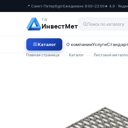
📍 Санкт-Петербург
Ежедневно 8:00–22:00
★ 4,9 · Янде
ТД
ИнвестМет
Каталог
О компании
Услуги
Стандарт
Главная страница
—
Каталог
—
Листовой металл