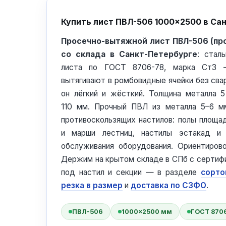
Купить лист ПВЛ-506 1000×2500 в Са
Просечно-вытяжной лист ПВЛ-506 (пр
со склада в Санкт-Петербурге
: стал
листа по ГОСТ 8706-78, марка Ст3 
вытягивают в ромбовидные ячейки без сва
он лёгкий и жёсткий. Толщина металла 5
110 мм. Прочный ПВЛ из металла 5–6 
противоскользящих настилов: полы площад
и марши лестниц, настилы эстакад и 
обслуживания оборудования. Ориентировоч
Держим на крытом складе в СПб с сертифи
под настил и секции — в разделе
сорто
резка в размер
и
доставка по СЗФО
.
ПВЛ-506
1000×2500 мм
ГОСТ 870