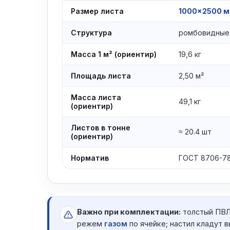
Размер листа
1000×2500 
Структура
ромбовидные 
Масса 1 м² (ориентир)
19,6 кг
Площадь листа
2,50 м²
Масса листа
49,1 кг
(ориентир)
Листов в тонне
≈ 20.4 шт
(ориентир)
Норматив
ГОСТ 8706-7
Важно при комплектации:
толстый ПВЛ
режем
газом
по ячейке; настил кладут 