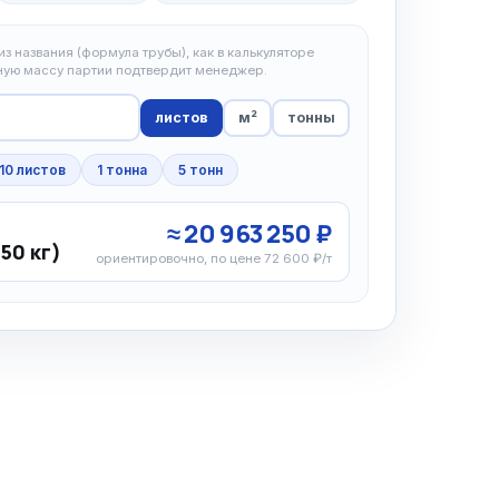
з названия (формула трубы), как в калькуляторе
чную массу партии подтвердит менеджер.
листов
м²
тонны
10 листов
1 тонна
5 тонн
≈ 20 963 250 ₽
750 кг)
ориентировочно, по цене 72 600 ₽/т