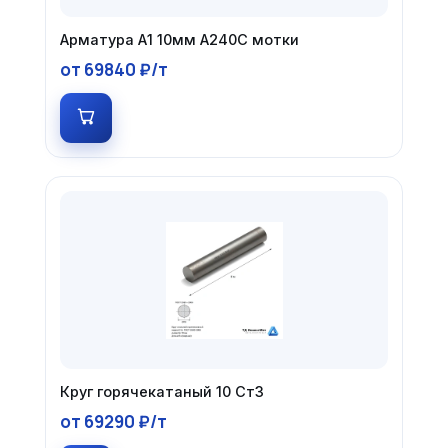
Арматура А1 10мм А240С мотки
от 69840 ₽/т
Круг горячекатаный 10 Ст3
от 69290 ₽/т