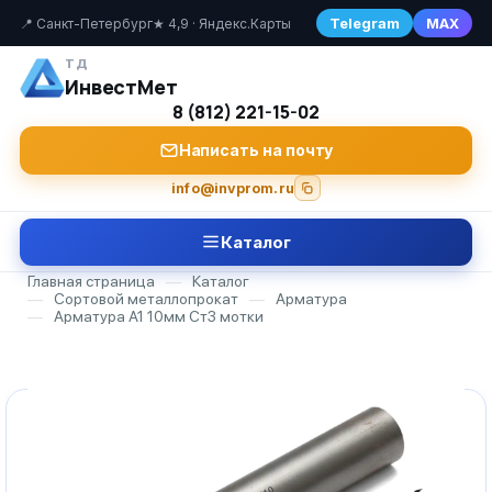
Telegram
MAX
📍 Санкт-Петербург
★ 4,9 · Яндекс.Карты
ТД
ИнвестМет
8 (812) 221-15-02
Написать на почту
info@invprom.ru
Каталог
Главная страница
—
Каталог
—
Сортовой металлопрокат
—
Арматура
—
Арматура А1 10мм Ст3 мотки