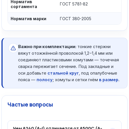
Норматив
ГОСТ 5781-82
сортамента
Норматив марки
ГОСТ 380-2005
Важно при комплектации:
тонкие стержни
вяжут отожжённой проволокой 1,2−1,4 мм или
соединяют пластиковыми хомутами — точечная
сварка пережигает сечение. Под закладные и
оси добавьте
стальной круг
, под опалубочные
пояса —
полосу
; хомуты и сетки гнём
в размер
.
Частые вопросы
Чем А240 (А-I) отличается от А500С (А-