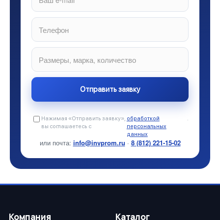
Нажимая «Отправить заявку»,
обработкой
.
вы соглашаетесь с
персональных
данных
или почта:
info@invprom.ru
·
8 (812) 221-15-02
Компания
Каталог