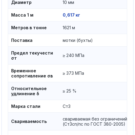
Диаметр
10 мм
Масса 1 м
0,617 кг
Метров в тонне
1621 м
Поставка
мотки (бухты)
Предел текучести
≥ 240 МПа
σт
Временное
≥ 373 МПа
сопротивление σв
Относительное
≥ 25 %
удлинение δ
Марка стали
Ст3
свариваемая без ограничений
Свариваемость
(Ст3сп/пс по ГОСТ 380-2005)