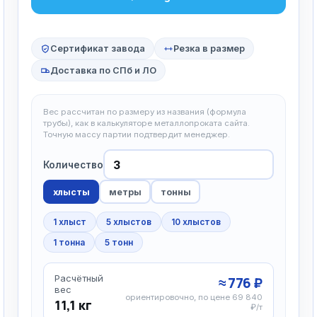
Сертификат завода
Резка в размер
Доставка по СПб и ЛО
Вес рассчитан по размеру из названия (формула
трубы), как в калькуляторе металлопроката сайта.
Точную массу партии подтвердит менеджер.
Количество
хлысты
метры
тонны
1 хлыст
5 хлыстов
10 хлыстов
1 тонна
5 тонн
Расчётный
≈ 776 ₽
вес
ориентировочно, по цене 69 840
11,1 кг
₽/т