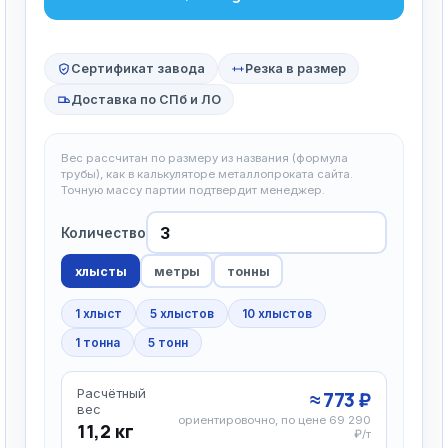
Сертификат завода
Резка в размер
Доставка по СПб и ЛО
Вес рассчитан по размеру из названия (формула
трубы), как в калькуляторе металлопроката сайта.
Точную массу партии подтвердит менеджер.
Количество
хлысты
метры
тонны
1 хлыст
5 хлыстов
10 хлыстов
1 тонна
5 тонн
Расчётный
≈ 773 ₽
вес
ориентировочно, по цене 69 290
11,2 кг
₽/т