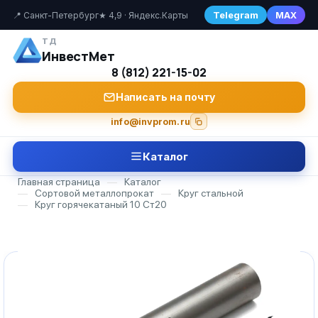
Telegram
MAX
📍 Санкт-Петербург
★ 4,9 · Яндекс.Карты
ТД
ИнвестМет
8 (812) 221-15-02
Написать на почту
info@invprom.ru
Каталог
Главная страница
—
Каталог
—
Сортовой металлопрокат
—
Круг стальной
—
Круг горячекатаный 10 Ст20