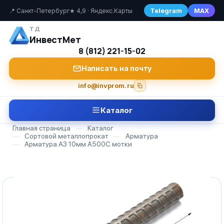
Telegram
MAX
📍 Санкт-Петербург
★ 4,9 · Яндекс.Карты
ТД
ИнвестМет
8 (812) 221-15-02
Написать на почту
info@invprom.ru
Каталог
Главная страница
—
Каталог
—
Сортовой металлопрокат
—
Арматура
—
Арматура А3 10мм А500С мотки