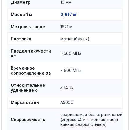
Диаметр
10 мм
Масса 1 м
0,617 кг
Метров в тонне
1621 м
Поставка
мотки (бухты)
Предел текучести
≥ 500 МПа
σт
Временное
≥ 600 МПа
сопротивление σв
Относительное
≥ 14 %
удлинение δ
Марка стали
А500С
свариваемая без ограничений
Свариваемость
(индекс «С» — контактная и
ванная сварка стыков)