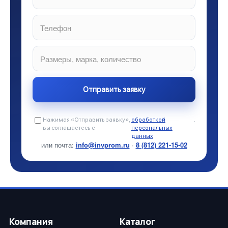
Нажимая «Отправить заявку»,
обработкой
.
вы соглашаетесь с
персональных
данных
или почта:
info@invprom.ru
·
8 (812) 221-15-02
Компания
Каталог