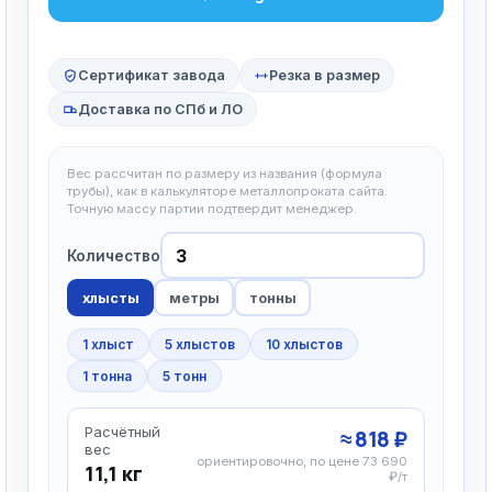
Сертификат завода
Резка в размер
Доставка по СПб и ЛО
Вес рассчитан по размеру из названия (формула
трубы), как в калькуляторе металлопроката сайта.
Точную массу партии подтвердит менеджер.
Количество
хлысты
метры
тонны
1 хлыст
5 хлыстов
10 хлыстов
1 тонна
5 тонн
Расчётный
≈ 818 ₽
вес
ориентировочно, по цене 73 690
11,1 кг
₽/т