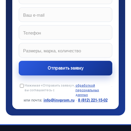
Нажимая «Отправить заявку»,
обработкой
.
вы соглашаетесь с
персональных
данных
или почта:
info@invprom.ru
·
8 (812) 221-15-02