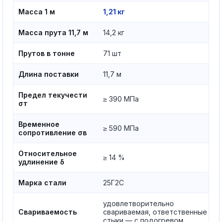
Масса 1 м
1,21 кг
Масса прута 11,7 м
14,2 кг
Прутов в тонне
71 шт
Длина поставки
11,7 м
Предел текучести
≥ 390 МПа
σт
Временное
≥ 590 МПа
сопротивление σв
Относительное
≥ 14 %
удлинение δ
Марка стали
25Г2С
удовлетворительно
Свариваемость
свариваемая, ответственные
стыки — с подогревом