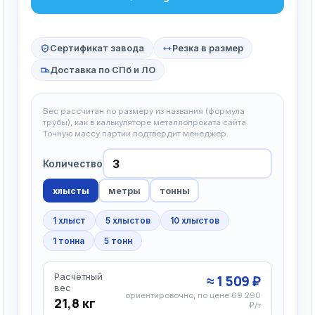
Сертификат завода
Резка в размер
Доставка по СПб и ЛО
Вес рассчитан по размеру из названия (формула
трубы), как в калькуляторе металлопроката сайта.
Точную массу партии подтвердит менеджер.
Количество
хлысты
метры
тонны
1 хлыст
5 хлыстов
10 хлыстов
1 тонна
5 тонн
Расчётный
≈ 1 509 ₽
вес
ориентировочно, по цене 69 290
21,8 кг
₽/т