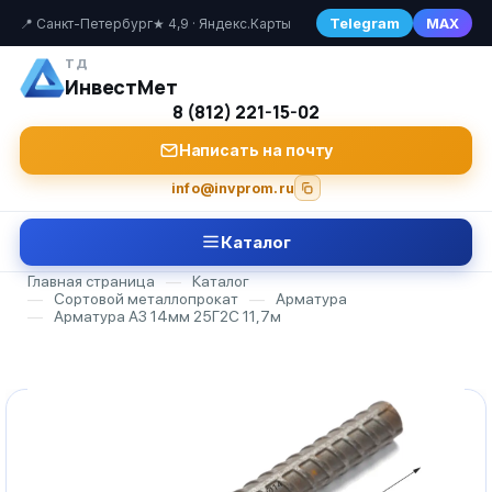
Telegram
MAX
📍 Санкт-Петербург
★ 4,9 · Яндекс.Карты
ТД
ИнвестМет
8 (812) 221-15-02
Написать на почту
info@invprom.ru
Каталог
Главная страница
—
Каталог
—
Сортовой металлопрокат
—
Арматура
—
Арматура А3 14мм 25Г2С 11,7м