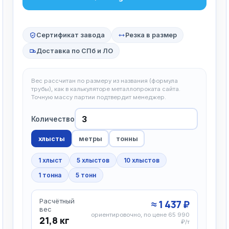
Сертификат завода
Резка в размер
Доставка по СПб и ЛО
Вес рассчитан по размеру из названия (формула
трубы), как в калькуляторе металлопроката сайта.
Точную массу партии подтвердит менеджер.
Количество
хлысты
метры
тонны
1 хлыст
5 хлыстов
10 хлыстов
1 тонна
5 тонн
Расчётный
≈ 1 437 ₽
вес
ориентировочно, по цене 65 990
21,8 кг
₽/т