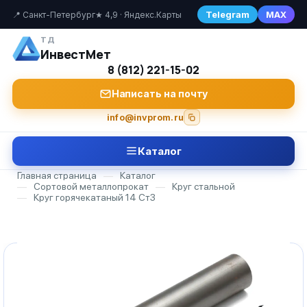
Telegram
MAX
📍 Санкт-Петербург
★ 4,9 · Яндекс.Карты
ТД
ИнвестМет
8 (812) 221-15-02
Написать на почту
info@invprom.ru
Каталог
Главная страница
—
Каталог
—
Сортовой металлопрокат
—
Круг стальной
—
Круг горячекатаный 14 Ст3