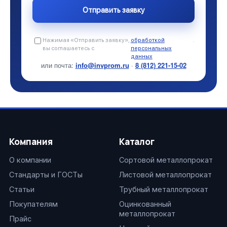
Нажимая «Отправить заявку»,
обработкой
.
вы соглашаетесь с
персональных
данных
или почта:
info@invprom.ru
·
8 (812) 221-15-02
Компания
Каталог
О компании
Сортовой металлопрокат
Стандарты и ГОСТы
Листовой металлопрокат
Статьи
Трубный металлопрокат
Покупателям
Оцинкованный
металлопрокат
Прайс