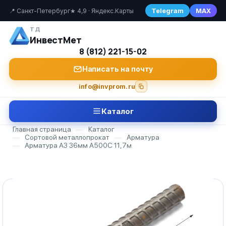
Telegram
MAX
📍 Санкт-Петербург
★ 4,9 · Яндекс.Карты
ТД
ИнвестМет
8 (812) 221-15-02
Написать на почту
info@invprom.ru
Каталог
Главная страница
—
Каталог
—
Сортовой металлопрокат
—
Арматура
—
Арматура А3 36мм А500С 11,7м