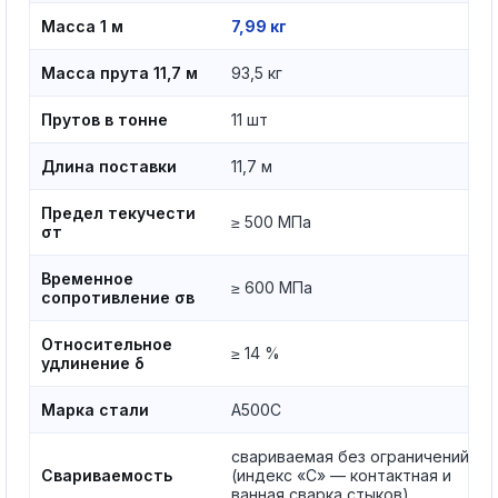
Масса 1 м
7,99 кг
Масса прута 11,7 м
93,5 кг
Прутов в тонне
11 шт
Длина поставки
11,7 м
Предел текучести
≥ 500 МПа
σт
Временное
≥ 600 МПа
сопротивление σв
Относительное
≥ 14 %
удлинение δ
Марка стали
А500С
свариваемая без ограничений
Свариваемость
(индекс «С» — контактная и
ванная сварка стыков)