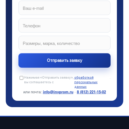
Нажимая «Отправить заявку»,
обработкой
.
вы соглашаетесь с
персональных
данных
или почта:
info@invprom.ru
·
8 (812) 221-15-02