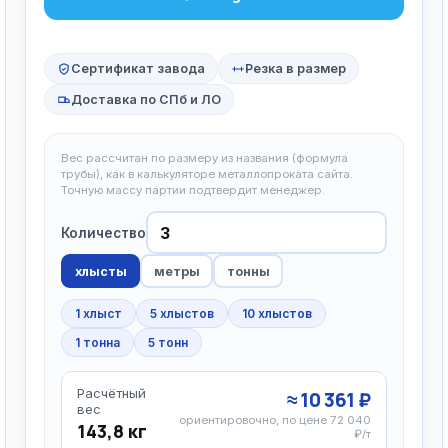
Сертификат завода
Резка в размер
Доставка по СПб и ЛО
Вес рассчитан по размеру из названия (формула
трубы), как в калькуляторе металлопроката сайта.
Точную массу партии подтвердит менеджер.
Количество
хлысты
метры
тонны
1 хлыст
5 хлыстов
10 хлыстов
1 тонна
5 тонн
Расчётный
≈ 10 361 ₽
вес
ориентировочно, по цене 72 040
143,8 кг
₽/т